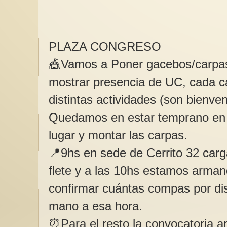
PLAZA CONGRESO
🎪Vamos a Poner gacebos/carpas
Octubre: un mes de l
mostrar presencia de UC, cada c
esperanza femenina
Octubre nos invita in
distintas actividades (son bienv
colectivamente a mir
adentro y hacia afuera
Quedamos en estar temprano en 
lugar y montar las carpas.
📍9hs en sede de Cerrito 32 car
flete y a las 10hs estamos arma
confirmar cuántas compas por dis
mano a esa hora.
⏰Para el resto la convocatoria a