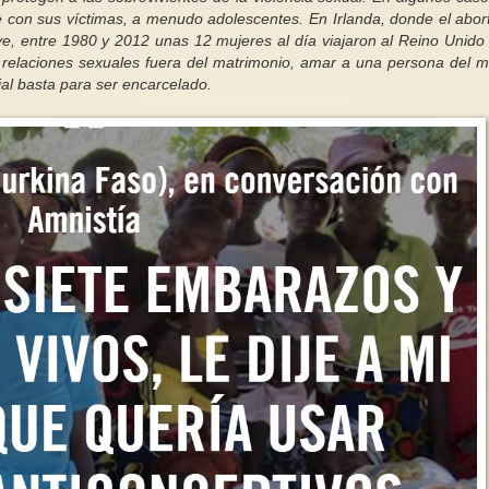
e con sus víctimas, a menudo adolescentes. En Irlanda, donde el abor
rave, entre 1980 y 2012 unas 12 mujeres al día viajaron al Reino Unido
 relaciones sexuales fuera del matrimonio, amar a una persona del 
al basta para ser encarcelado.