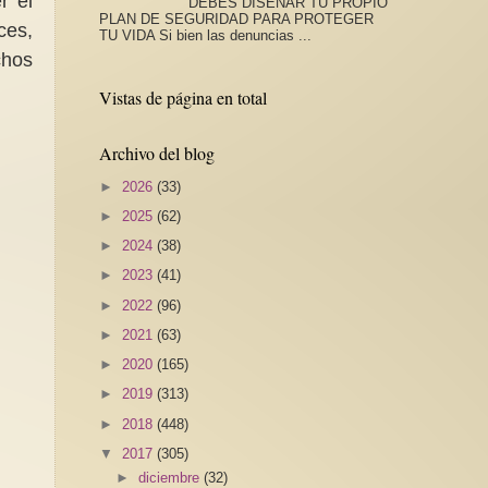
r el
DEBES DISEÑAR TU PROPIO
PLAN DE SEGURIDAD PARA PROTEGER
ces,
TU VIDA Si bien las denuncias ...
chos
Vistas de página en total
Archivo del blog
►
2026
(33)
►
2025
(62)
►
2024
(38)
►
2023
(41)
►
2022
(96)
►
2021
(63)
►
2020
(165)
►
2019
(313)
►
2018
(448)
▼
2017
(305)
►
diciembre
(32)