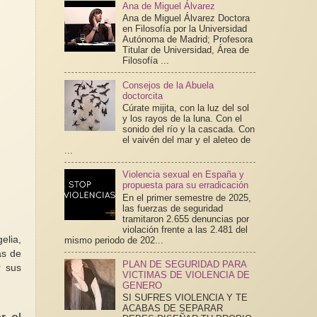
Ana de Miguel Álvarez
Ana de Miguel Álvarez Doctora
en Filosofía por la Universidad
Autónoma de Madrid; Profesora
Titular de Universidad, Área de
Filosofía ...
Consejos de la Abuela
doctorcita
Cúrate mijita, con la luz del sol
y los rayos de la luna. Con el
sonido del río y la cascada. Con
el vaivén del mar y el aleteo de
...
Violencia sexual en España y
propuesta para su erradicación
En el primer semestre de 2025,
las fuerzas de seguridad
tramitaron 2.655 denuncias por
violación frente a las 2.481 del
elia,
mismo periodo de 202...
as de
PLAN DE SEGURIDAD PARA
r sus
VICTIMAS DE VIOLENCIA DE
GENERO
SI SUFRES VIOLENCIA Y TE
ACABAS DE SEPARAR