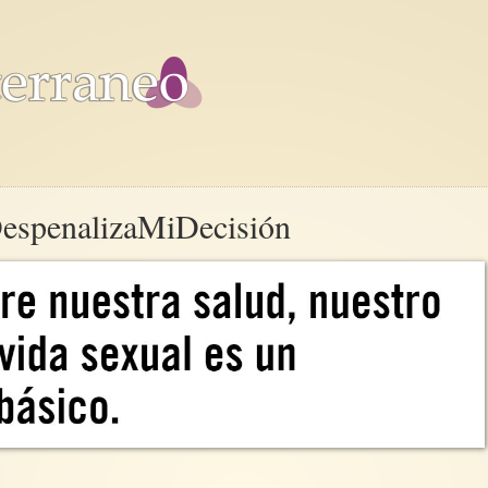
DespenalizaMiDecisión