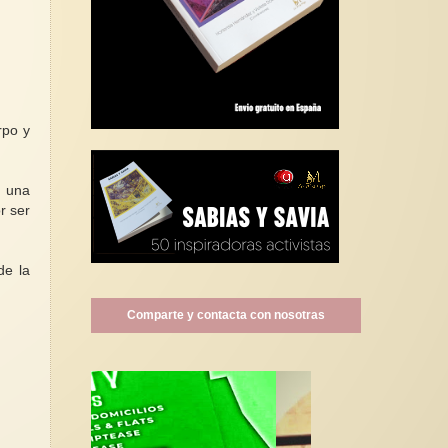
rpo y
a una
r ser
de la
Comparte y contacta con nosotras