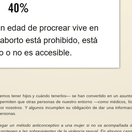
Necesitamos la aprob
Qué aprendizajes podemos extraer
Ley Orgánica Abolici
de las constructoras de paz 3/3
Sistema Prostitucio
Carmen Magallón[1]En estos
Duele encontrarse en
momentos de aguda crisis debida
la puerta de diverso
a la lógica del sistema y de
estas tarjetas que 
irrupción...
mujeres....
mos tener hijos y cuándo tenerlos— se han convertido en un asunt
n permiten que otras personas de nuestro entorno —como médicos, lí
or nosotros. Y algunos incumplen su obligación de dar una informac
personas.
negar un método anticonceptivo a una mujer si no va acompañada 
protegen a las sobrevivientes de la violencia sexual. En algunos caso