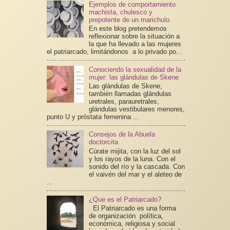
Ejemplos de comportamiento
machista, chulesco y
prepotente de un marichulo
En este blog pretendemos
reflexionar sobre la situación a
la que ha llevado a las mujeres
el patriarcado, limitándonos a lo privado po...
Conociendo la sexualidad de la
mujer: las glándulas de Skene
Las glándulas de Skene,
también llamadas glándulas
uretrales, parauretrales,
glándulas vestibulares menores,
punto U y próstata femenina ...
Consejos de la Abuela
doctorcita
Cúrate mijita, con la luz del sol
y los rayos de la luna. Con el
sonido del río y la cascada. Con
el vaivén del mar y el aleteo de
...
¿Que es el Patriarcado?
El Patriarcado es una forma
de organización política,
económica, religiosa y social