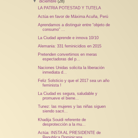
▼
diciembre
(28)
LA PATRIA POTESTAD Y TUTELA
Actúa en favor de Máxima Acuña, Perú
Aprendamos a distinguir entre “objeto de
consumo” ...
La Ciudad aprende e innova 10/10
Alemania: 331 feminicidios en 2015
Pretenden convertirnos en meras
espectadoras del p...
Naciones Unidas solicita la liberación
inmediata d...
Feliz Solsticio y que el 2017 sea un año
feminista !
La Ciudad es segura, saludable y
promueve el biene...
Tunez: las mujeres y las niñas siguen
siendo sacri...
Khadija Souidi referente de
desprotección a la mu...
Actúa: INSTA AL PRESIDENTE de
Republica Dominicana...