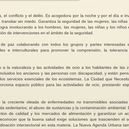
 el conflicto y el delito. Es acogedora por la noche y por el día e inv
 transitar sin miedo. Garantiza la seguridad de las mujeres, las niñas 
logra involucrando a los hombres, las mujeres, las niñas y los niños 
ución de intervenciones en el ámbito de la seguridad.
Feminismo para principiantes como
Emmeline, un activi
de paz colaborando con todos los grupos y partes interesadas 
parte de la aculturación violeta (2)
hechos…no palabras!
les e interculturales para promover la comprensión, la tolerancia
El asunto del descrédito del
La Unión Social y Po
feminismo, la mala reputación de
Mujeres fundada y li
las feministas y de mujeres...
Emmeline Pankhurst,
 a la naturaleza y las actividades de ocio a los habitantes de las 
incluidos los ancianos y las personas con discapacidad, y están pen
r los servicios esenciales de los ecosistemas. La Ciudad que Necesi
rciona espacio público para las actividades de ocio, prestando esp
.
la creciente oleada de enfermedades no transmisibles asociadas
vida sedentarios, el abuso de sustancias y la contaminación ambiental.
ntos de calidad y los mercados de alimentación y garantizar un a
econocer que la buena salud exige soluciones que trascienden el s
inación intersectorial en esta materia. La Nueva Agenda Urbana ta