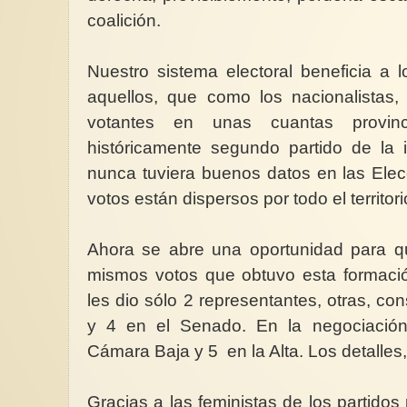
coalición.
Nuestro sistema electoral beneficia a l
aquellos, que como los nacionalistas,
NotiMujeres: 15 de fe
votantes en unas cuantas provin
marzo, memoria lucha
históricamente segundo partido de la 
Cada año, febrero y
nunca tuviera buenos datos en las Ele
convocan a la memor
contienen fechas in
votos están dispersos por todo el territori
no...
Ahora se abre una oportunidad para qu
mismos votos que obtuvo esta formac
les dio sólo 2 representantes, otras, co
y 4 en el Senado. En la negociació
Cámara Baja y 5 en la Alta. Los detalle
Gracias a las feministas de los partidos 