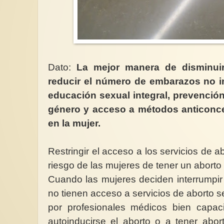
Dato:
La mejor manera de disminuir
Emmeline, un activismo de
CUESTIONANDO
!
hechos…no palabras! (2)
COMPORTAMIENT
reducir el número de embarazos no i
educación sexual integral, prevención
e abril siempre
La Unión Social y Política de las
Mientras situacione
 fecha en que
Mujeres fundada y liderada por
que nos muestra este
género y acceso a métodos anticonce
edor...
Emmeline Pankhurst, realizó...
dándose, no queda ot
en la mujer.
Restringir el acceso a los servicios de 
riesgo de las mujeres de tener un aborto
Cuando las mujeres deciden interrumpi
no tienen acceso a servicios de aborto s
por profesionales médicos bien capac
autoinducirse el aborto o a tener abo