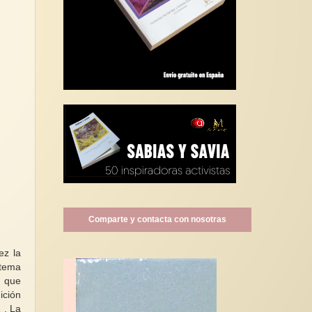
Comparte y contacta con nosotras
ez la
 tema
n que
ición
 . La