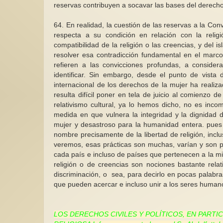
reservas contribuyen a socavar las bases del derecho
64. En realidad, la cuestión de las reservas a la Con
respecta a su condición en relación con la relig
compatibilidad de la religión o las creencias, y del 
resolver esa contradicción fundamental en el marco
refieren a las convicciones profundas, a consideraci
identificar. Sin embargo, desde el punto de vist
internacional de los derechos de la mujer ha real
resulta difícil poner en tela de juicio al comienzo de
relativismo cultural, ya lo hemos dicho, no es inco
medida en que vulnera la integridad y la dignidad d
mujer y desastroso para la humanidad entera. pues t
nombre precisamente de la libertad de religión, incl
veremos, esas prácticas son muchas, varían y son pe
cada país e incluso de países que pertenecen a la misma
religión o de creencias son nociones bastante relati
discriminación, o sea, para decirlo en pocas palabr
que pueden acercar e incluso unir a los seres humano
LOS DERECHOS CIVILES Y POLÍTICOS, EN PART