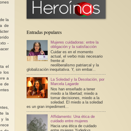
iones
de la
ia de
Entradas populares
ácter
erido
Mujeres cuidadoras: entre la
xto -
obligación y la satisfacción
hacer
Cuidar es en el momento
actual, el verbo más necesario
frente al
neoliberalismo patriarcal y la
ta el
globalización inequitativa. Y, sin embar...
e los
ere a
La Soledad y la Desolación, por
Marcela Lagarde
te de
Nos han enseñado a tener
entes
miedo a la libertad; miedo a
tomar decisiones, miedo a la
soledad. El miedo a la soledad
es un gran impediment...
ntes,
te la
Affidamento: Una ética de
 y la
cuidado entre mujeres
erece
Hacia una ética de cuidado
entre mujeres Yuderkys
as de