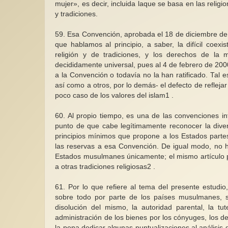
mujer», es decir, incluida laque se basa en las religi
y tradiciones.
59. Esa Convención, aprobada el 18 de diciembre de 
que hablamos al principio, a saber, la difícil coexi
religión y de tradiciones, y los derechos de l
decididamente universal, pues al 4 de febrero de 200
a la Convención o todavía no la han ratificado. Tal
así como a otros, por lo demás- el defecto de reflej
poco caso de los valores del islam1 .
60. Al propio tiempo, es una de las convenciones i
punto de que cabe legítimamente reconocer la divers
principios mínimos que propone a los Estados parte
las reservas a esa Convención. De igual modo, no h
Estados musulmanes únicamente; el mismo artículo p
a otras tradiciones religiosas2 .
61. Por lo que refiere al tema del presente estudi
sobre todo por parte de los países musulmanes, se
disolución del mismo, la autoridad parental, la tut
administración de los bienes por los cónyuges, los de
la pena dedicar algunas puntualizaciones al análisis