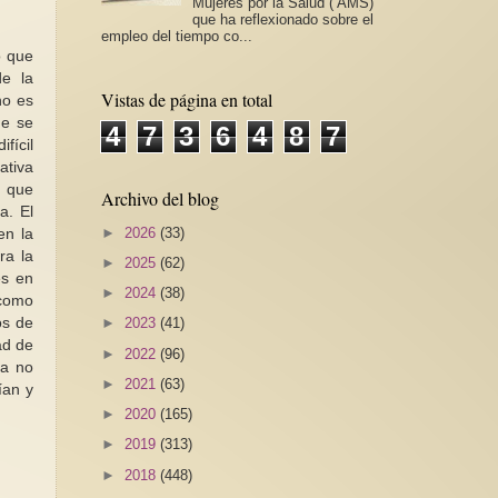
Mujeres por la Salud ( AMS)
que ha reflexionado sobre el
empleo del tiempo co...
o que
de la
Vistas de página en total
no es
ue se
4
7
3
6
4
8
7
fícil
ativa
s que
Archivo del blog
a. El
►
2026
(33)
en la
ra la
►
2025
(62)
es en
►
2024
(38)
 como
os de
►
2023
(41)
ad de
►
2022
(96)
la no
►
2021
(63)
ían y
►
2020
(165)
►
2019
(313)
►
2018
(448)