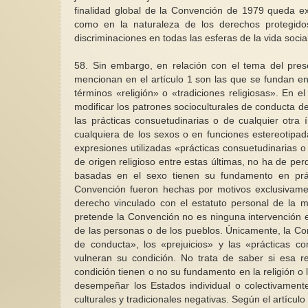
finalidad global de la Convención de 1979 queda exp
como en la naturaleza de los derechos protegid
discriminaciones en todas las esferas de la vida social 
58. Sin embargo, en relación con el tema del pres
mencionan en el artículo 1 son las que se fundan en 
términos «religión» o «tradiciones religiosas». En 
modificar los patrones socioculturales de conducta de
las prácticas consuetudinarias o de cualquier otra 
cualquiera de los sexos o en funciones estereotipad
expresiones utilizadas «prácticas consuetudinarias o d
de origen religioso entre estas últimas, no ha de p
basadas en el sexo tienen su fundamento en prác
Convención fueron hechas por motivos exclusivamen
derecho vinculado con el estatuto personal de la mu
pretende la Convención no es ninguna intervención e
de las personas o de los pueblos. Únicamente, la Con
de conducta», los «prejuicios» y las «prácticas c
vulneran su condición. No trata de saber si esa re
condición tienen o no su fundamento en la religión o
desempeñar los Estados individual o colectivamente
culturales y tradicionales negativas. Según el artícul