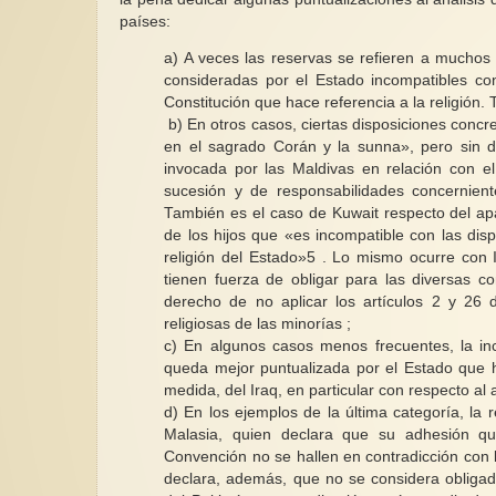
países:
a) A veces las reservas se refieren a muchos 
consideradas por el Estado incompatibles con 
Constitución que hace referencia a la religión. 
b) En otros casos, ciertas disposiciones concr
en el sagrado Corán y la sunna», pero sin d
invocada por las Maldivas en relación con el 
sucesión y de responsabilidades concerniente
También es el caso de Kuwait respecto del apart
de los hijos que «es incompatible con las dis
religión del Estado»5 . Lo mismo ocurre con I
tienen fuerza de obligar para las diversas c
derecho de no aplicar los artículos 2 y 26 
religiosas de las minorías ;
c) En algunos casos menos frecuentes, la inc
queda mejor puntualizada por el Estado que ha
medida, del Iraq, en particular con respecto al a
d) En los ejemplos de la última categoría, la 
Malasia, quien declara que su adhesión qu
Convención no se hallen en contradicción con la
declara, además, que no se considera obligad