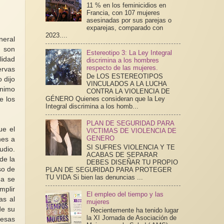
11 % en los feminicidios en
Francia, con 107 mujeres
asesinadas por sus parejas o
exparejas, comparado con
2023....
neral
, son
Estereotipo 3: La Ley Integral
lidad
discrimina a los hombres
respecto de las mujeres.
ervas
De LOS ESTEREOTIPOS
 dijo
VINCULADOS A LA LUCHA
ínimo
CONTRA LA VIOLENCIA DE
GÉNERO Quienes consideran que la Ley
e los
Integral discrimina a los homb...
PLAN DE SEGURIDAD PARA
ue el
VICTIMAS DE VIOLENCIA DE
GENERO
nes a
SI SUFRES VIOLENCIA Y TE
udio.
ACABAS DE SEPARAR
de la
DEBES DISEÑAR TU PROPIO
so de
PLAN DE SEGURIDAD PARA PROTEGER
TU VIDA Si bien las denuncias ...
da se
mplir
El empleo del tiempo y las
as al
mujeres
de su
Recientemente ha tenido lugar
la XI Jornada de Asociación de
 esas