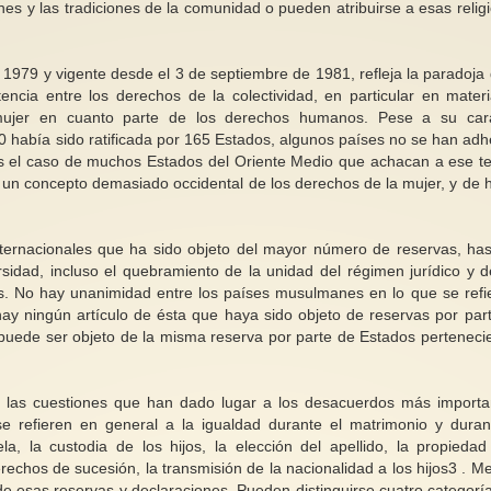
ones y las tradiciones de la comunidad o pueden atribuirse a esas relig
1979 y vigente desde el 3 de septiembre de 1981, refleja la paradoja 
stencia entre los derechos de la colectividad, en particular en mater
a mujer en cuanto parte de los derechos humanos. Pese a su car
0 había sido ratificada por 165 Estados, algunos países no se han adh
 es el caso de muchos Estados del Oriente Medio que achacan a ese te
ar un concepto demasiado occidental de los derechos de la mujer, y de 
nternacionales que ha sido objeto del mayor número de reservas, has
idad, incluso el quebramiento de la unidad del régimen jurídico y d
s. No hay unanimidad entre los países musulmanes en lo que se refi
ay ningún artículo de ésta que haya sido objeto de reservas por par
uede ser objeto de la misma reserva por parte de Estados perteneci
o, las cuestiones que han dado lugar a los desacuerdos más importa
 refieren en general a la igualdad durante el matrimonio y duran
ela, la custodia de los hijos, la elección del apellido, la propiedad
rechos de sucesión, la transmisión de la nacionalidad a los hijos3 . M
 de esas reservas y declaraciones. Pueden distinguirse cuatro categorí