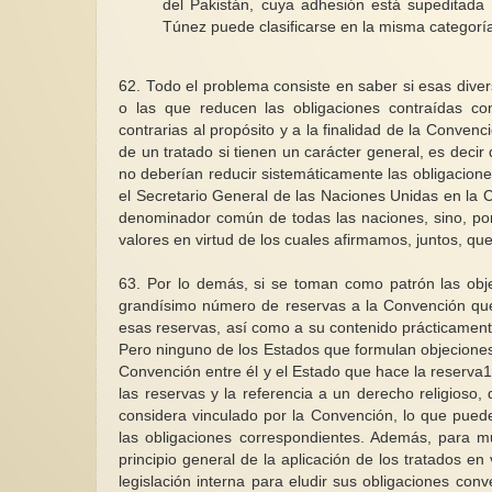
del Pakistán, cuya adhesión está supeditada 
Túnez puede clasificarse en la misma categoría
62. Todo el problema consiste en saber si esas diver
o las que reducen las obligaciones contraídas c
contrarias al propósito y a la finalidad de la Convenc
de un tratado si tienen un carácter general, es decir
no deberían reducir sistemáticamente las obligacion
el Secretario General de las Naciones Unidas en l
denominador común de todas las naciones, sino, por e
valores en virtud de los cuales afirmamos, juntos, 
63. Por lo demás, si se toman como patrón las obj
grandísimo número de reservas a la Convención qu
esas reservas, así como a su contenido prácticamente 
Pero ninguno de los Estados que formulan objeciones 
Convención entre él y el Estado que hace la reserva1 
las reservas y la referencia a un derecho religioso
considera vinculado por la Convención, lo que pued
las obligaciones correspondientes. Además, para m
principio general de la aplicación de los tratados en
legislación interna para eludir sus obligaciones co