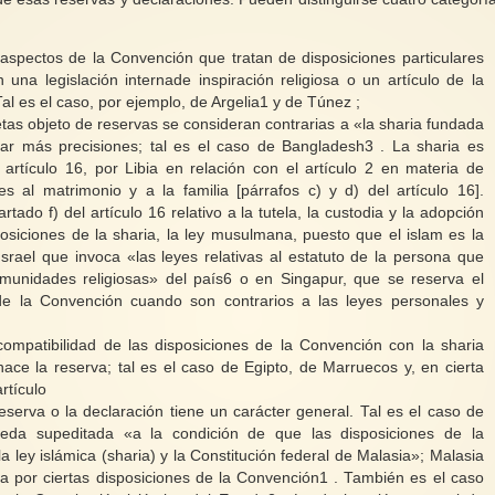
aspectos de la Convención que tratan de disposiciones particulares
una legislación internade inspiración religiosa o un artículo de la
Tal es el caso, por ejemplo, de Argelia1 y de Túnez ;
etas objeto de reservas se consideran contrarias a «la sharia fundada
ar más precisiones; tal es el caso de Bangladesh3 . La sharia es
artículo 16, por Libia en relación con el artículo 2 en materia de
s al matrimonio y a la familia [párrafos c) y d) del artículo 16].
ado f) del artículo 16 relativo a la tutela, la custodia y la adopción
posiciones de la sharia, la ley musulmana, puesto que el islam es la
srael que invoca «las leyes relativas al estatuto de la persona que
omunidades religiosas» del país6 o en Singapur, que se reserva el
de la Convención cuando son contrarios a las leyes personales y
ompatibilidad de las disposiciones de la Convención con la sharia
ce la reserva; tal es el caso de Egipto, de Marruecos y, en cierta
rtículo
reserva o la declaración tiene un carácter general. Tal es el caso de
eda supeditada «a la condición de que las disposiciones de la
 ley islámica (sharia) y la Constitución federal de Malasia»; Malasia
a por ciertas disposiciones de la Convención1 . También es el caso