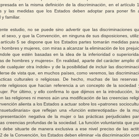
resada en la misma definición de la discriminación, en el artículo 1
os y las medidas que los Estados deben adoptar para poner fin 
y familiar.
ente estudio, no se puede sino advertir que las discriminaciones q
el sexo, y que la Convención, en ninguna de sus disposiciones, utiliz
el artículo 5 se dispone que los Estados partes tomarán medidas para
Te contamos más sobre nuestro
 hombres y mujeres, con miras a alcanzar la eliminación de los prejuic
libro SABIAS Y SAVIA II
Mujeres migrantes (2
índole que estén basadas en la idea de la inferioridad o superiorid
En este segundo libro de SABIAS
El problema de la m
as de hombres y mujeres». En realidad, aparte del carácter amplio d
Y SAVIA seguimos conociendo
femenina tiene much
e cualquier otra índole» y de la posibilidad de incluir las discriminac
comprometidas activistas por un...
una de ellas es la vi
erderse de vista que, en muchos países, como veremos, las discriminac
ticas culturales o religiosas. De hecho, muchas de las reservas
te religiosos que hacían referencia a un concepto de la sociedad 
jer. Por último, y ello confirma lo que dijimos en la introducción, l
n las religiones ni menos aún una modificación de las creencias relig
vención alienta a los Estados a actuar sobre los «patrones sociocultu
onsuetudinarias» que reflejan una «función estereotipada» de la mu
presentación negativa de la mujer o las prácticas perjudiciales pa
 las creencias profundas de la sociedad. La función voluntarista que p
 debe situarte de manera exclusiva a ese nivel preciso de las acti
o 2 de la Convención, los Estados deben eliminar «la discriminación cont