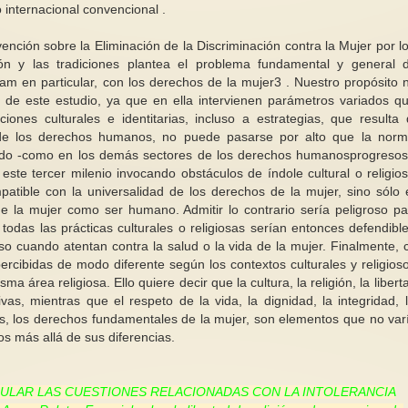
 internacional convencional .
vención sobre la Eliminación de la Discriminación contra la Mujer por l
ión y las tradiciones plantea el problema fundamental y general 
islam en particular, con los derechos de la mujer3 . Nuestro propósito 
 de este estudio, ya que en ella intervienen parámetros variados q
ones culturales e identitarias, incluso a estrategias, que resulta di
a de los derechos humanos, no puede pasarse por alto que la norm
izado -como en los demás sectores de los derechos humanosprogreso
 este tercer milenio invocando obstáculos de índole cultural o religios
mpatible con la universalidad de los derechos de la mujer, sino sólo 
e la mujer como ser humano. Admitir lo contrario sería peligroso pa
odas las prácticas culturales o religiosas serían entonces defendibl
uso cuando atentan contra la salud o la vida de la mujer. Finalmente,
rcibidas de modo diferente según los contextos culturales y religios
 área religiosa. Ello quiere decir que la cultura, la religión, la libert
vas, mientras que el respeto de la vida, la dignidad, la integridad, 
as, los derechos fundamentales de la mujer, son elementos que no var
s más allá de sus diferencias.
ICULAR LAS CUESTIONES RELACIONADAS CON LA INTOLERANCIA