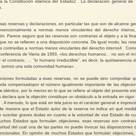
a la Constitución islámica del Estado2 . La declaración general de
 .
sas reservas y declaraciones, en particular las que son de alcance ge
onvencionalmente a normas menos vinculantes del derecho interno
ión. Parece seguro que las reservas son contrarias al objeto y a la fina
 que no se refieren a una disposición concreta. De igual modo, las res
es contraídas a normas menos vinculantes del derecho interno4 . Como
a Conferencia de Viena de 1993, «los derechos humanos… no son el m
l contrario, … “lo humano irreductible”, es decir, la quintaesencia d
que somos una sola comunidad humana» .
eciones formuladas a esas reservas, no se puede sino comprobar q
eda compensadopor el número igualmente importante de las objecio
idéntico, por lo menos en lo que se refiere al objeto del presente est
declara que la objeción constituye un obstáculo a la entrada en vigor 
. A menudo, lo que está en tela juicio es el carácter general e impreci
, de manera que el Estado autor de la reserva no indica en qué medi
e suscitar graves dudas en cuanto a la voluntad de ese Estado de cu
uchos Estados que formulan objeciones, esas reservas son contrari
 virtud del cual una de las partes no puede invocar las disposiciones 
nvencionales. En opinión de muchos Estados que formulan objeciones,