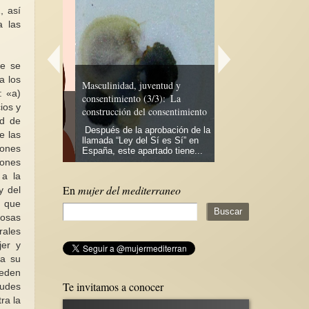
, así
a las
ue se
a los
Masculinidad, juventud y
: «a)
consentimiento (3/3): La
Por un espacio propio 
ios y
)
construcción del consentimiento
Biblioteca de Mujeres.
ad de
igración
Después de la aprobación de la
Ya desde 2011 venimo
e las
as caras, y
llamada “Ley del Sí es Sí” en
"Por un espacio propi
iones
olencia...
España, este apartado tiene...
Biblioteca de Mujeres"
iones
 a la
En
mujer del mediterraneo
y del
o que
iosas
rales
jer y
ra su
ueden
Te invitamos a conocer
tudes
ra la