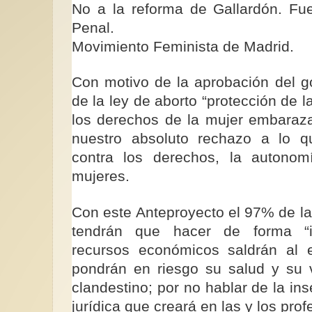
No a la reforma de Gallardón. Fue
Penal.
Movimiento Feminista de Madrid.
Con motivo de la aprobación del g
Emmeline, un activi
de la ley de aborto “protección de l
hechos…no palabras!
los derechos de la mujer embaraz
La Unión Social y Pol
nuestro absoluto rechazo a lo 
Mujeres fundada y li
Emmeline Pankhurst, 
contra los derechos, la autonom
mujeres.
Con este Anteproyecto el 97% de la
tendrán que hacer de forma “il
recursos económicos saldrán al 
pondrán en riesgo su salud y su vi
clandestino; por no hablar de la ins
jurídica que creará en las y los prof