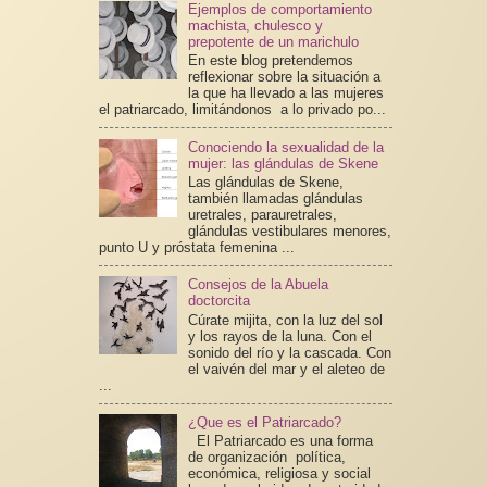
Ejemplos de comportamiento
machista, chulesco y
prepotente de un marichulo
En este blog pretendemos
reflexionar sobre la situación a
la que ha llevado a las mujeres
el patriarcado, limitándonos a lo privado po...
Conociendo la sexualidad de la
mujer: las glándulas de Skene
Las glándulas de Skene,
también llamadas glándulas
uretrales, parauretrales,
glándulas vestibulares menores,
punto U y próstata femenina ...
Consejos de la Abuela
doctorcita
Cúrate mijita, con la luz del sol
y los rayos de la luna. Con el
sonido del río y la cascada. Con
el vaivén del mar y el aleteo de
...
¿Que es el Patriarcado?
El Patriarcado es una forma
de organización política,
económica, religiosa y social