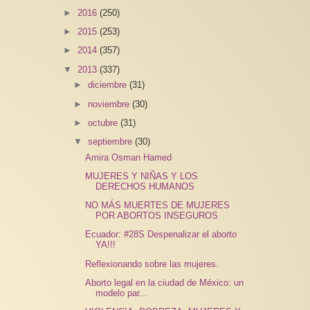
►
2016
(250)
►
2015
(253)
►
2014
(357)
▼
2013
(337)
►
diciembre
(31)
►
noviembre
(30)
►
octubre
(31)
▼
septiembre
(30)
Amira Osman Hamed
MUJERES Y NIÑAS Y LOS
DERECHOS HUMANOS
NO MÁS MUERTES DE MUJERES
POR ABORTOS INSEGUROS
Ecuador: #28S Despenalizar el aborto
YA!!!
Reflexionando sobre las mujeres.
Aborto legal en la ciudad de México: un
modelo par...