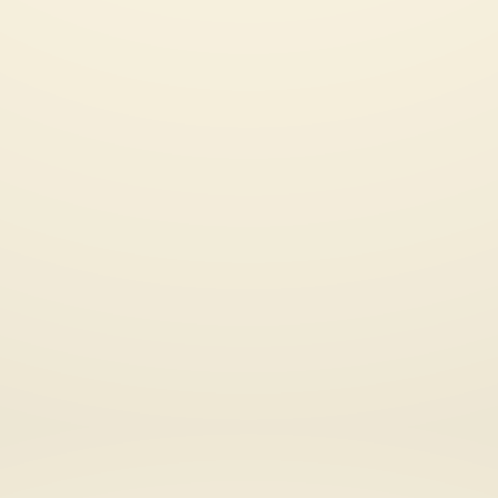
“Un sólo ojo es sufic
NotiMujeres: Dolores Huerta y el
ver”: así de grave la 
desplome del “gran” César!
mujeres y niñas en A
Hace años me enteré de que
César Chávez el líder del
La situación de vida
movimiento migrante campesino
mujeres y niñas en A
surgido en...
el regreso de los tal