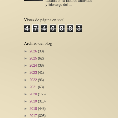
basada en la idea de autoridad
y liderazgo del ...
Vistas de página en total
4
7
4
0
8
8
3
Archivo del blog
►
2026
(33)
►
2025
(62)
►
2024
(38)
►
2023
(41)
►
2022
(96)
►
2021
(63)
►
2020
(165)
►
2019
(313)
►
2018
(448)
►
2017
(305)