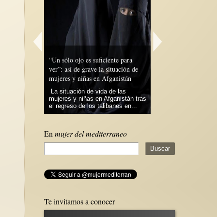
iente para
Recorrido y recuento de la
situación de
presencia violeta en los Juegos
¿Porqué leer literatura
fganistán
Olímpicos
árabe?
 de las
Terminaron las Olimpiadas y
Ser hispana y vivir 
fganistán tras
puedo decir que me han dejado un
Unidos, me ha hecho
ibanes en...
muy buen sabor de boca,...
familiarizada con la his
En
mujer del mediterraneo
Te invitamos a conocer