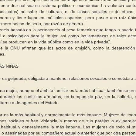
nte de cual sea su sistema político o económico. La violencia contr
sesinatos) no sabe de culturas, ni de clases sociales ni de etnias.
neras y tiene lugar en múltiples espacios, pero posee una raíz únic
el mero hecho de serlo, por razón de género.
olencia basado en la pertenencia al sexo femenino que tenga o pueda 
l o psicológico para la mujer, así como las amenazas de tales acto
14 noviembre de 1917: La Noche
o si se producen en la vida pública como en la vida privada”.
del Terror. Otro episodio de la
El sentido de escribir
n de la ONU afirman que los actos de omisión, como la desatención
lucha sufragista
mujeres
es.
La Noche del Terror fue un
“Siempre me he sen
evento brutal ocurrido el 14 de
profundamente viva
noviembre de 1917 en la...
escribo” Siri Hustved
AS NIÑAS
 es golpeada, obligada a mantener relaciones sexuales o sometida a 
una mujer; aunque el ámbito familiar es la más habitual, también se pr
, durante los conflictos armados, en tiempos de paz, en la soltería, 
iares o de agentes del Estado
iar es la más habitual y normalmente la más impune. Mujeres de todo
iones sociales sufren violencia a manos de sus parejas o ex pareja
ás habitual y generalmente la más impune. Las mujeres de todo el 
s o asesinadas por su compañero actual o anterior que por otra person