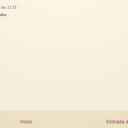
 las 12:23
udos .
Inicio
Entrada a