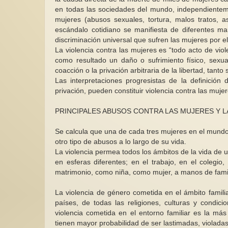
en todas las sociedades del mundo, independienteme
mujeres (abusos sexuales, tortura, malos tratos, a
escándalo cotidiano se manifiesta de diferentes ma
discriminación universal que sufren las mujeres por 
La violencia contra las mujeres es “todo acto de vi
como resultado un daño o sufrimiento físico, sexua
coacción o la privación arbitraria de la libertad, tant
Las interpretaciones progresistas de la definició
privación, pueden constituir violencia contra las mujer
PRINCIPALES ABUSOS CONTRA LAS MUJERES Y L
Se calcula que una de cada tres mujeres en el mundo
otro tipo de abusos a lo largo de su vida.
La violencia permea todos los ámbitos de la vida de 
en esferas diferentes; en el trabajo, en el colegio
matrimonio, como niña, como mujer, a manos de famil
La violencia de género cometida en el ámbito famil
países, de todas las religiones, culturas y condic
violencia cometida en el entorno familiar es la m
tienen mayor probabilidad de ser lastimadas, violada