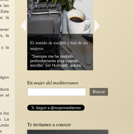
a las
 Este
a: la
tener
s, la
El peligro de posterga
 y leer de las
Por un espacio propio para la
todo por sentado
 o la
Biblioteca de Mujeres.
Lecciones de vida.En
tido
Ya desde 2011 venimos gritando :
cotidianidad de la vida
 cuando
"Por un espacio propio para la
algunas personas cas
t, autora...
Biblioteca de Mujeres". Es...
o...
algún
En
mujer del mediterraneo
oduce
en el
s los
s. La
Te invitamos a conocer
mundo
a