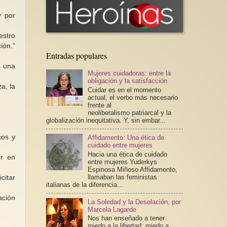
y por
estro
ión.”
Entradas populares
s una
Mujeres cuidadoras: entre la
obligación y la satisfacción
a, la
Cuidar es en el momento
actual, el verbo más necesario
frente al
neoliberalismo patriarcal y la
globalización inequitativa. Y, sin embar...
cos y
Affidamento: Una ética de
cuidado entre mujeres
Hacia una ética de cuidado
or en
entre mujeres Yuderkys
Espinosa Miñoso Affidamento,
llamaban las feministas
citar
italianas de la diferencia...
ación
La Soledad y la Desolación, por
Marcela Lagarde
Nos han enseñado a tener
miedo a la libertad; miedo a