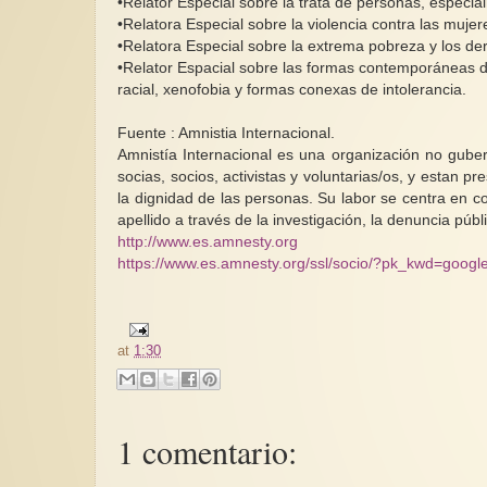
•Relator Especial sobre la trata de personas, espec
•Relatora Especial sobre la violencia contra las mujer
•Relatora Especial sobre la extrema pobreza y los 
•Relator Espacial sobre las formas contemporáneas d
racial, xenofobia y formas conexas de intolerancia.
Fuente : Amnistia Internacional.
Amnistía Internacional es una organización no gube
socias, socios, activistas y voluntarias/os, y estan p
la dignidad de las personas. Su labor se centra en 
apellido a través de la investigación, la denuncia públ
http://www.es.amnesty.org
https://www.es.amnesty.org/ssl/socio/?pk_kwd=goo
at
1:30
1 comentario: