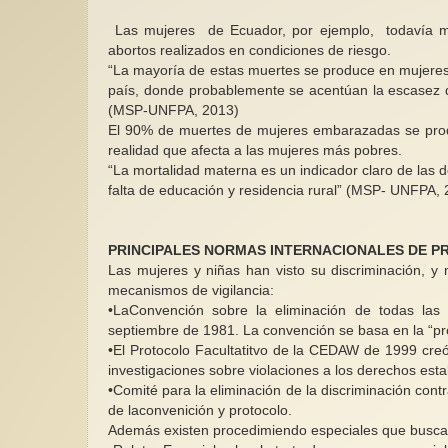
Las mujeres de Ecuador, por ejemplo, todavía mue
abortos realizados en condiciones de riesgo.
“La mayoría de estas muertes se produce en mujere
país, donde probablemente se acentúan la escasez de
(MSP-UNFPA, 2013)
El 90% de muertes de mujeres embarazadas se produ
realidad que afecta a las mujeres más pobres.
“La mortalidad materna es un indicador claro de las 
falta de educación y residencia rural” (MSP- UNFPA, 
PRINCIPALES NORMAS INTERNACIONALES DE P
Las mujeres y niñas han visto su discriminación, y
mecanismos de vigilancia:
•LaConvención sobre la eliminación de todas las
septiembre de 1981. La convención se basa en la “pro
•El Protocolo Facultatitvo de la CEDAW de 1999 creó
investigaciones sobre violaciones a los derechos est
•Comité para la eliminación de la discriminación contr
de laconvenición y protocolo.
Además existen procedimiendo especiales que buscan