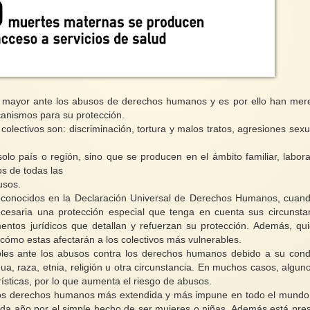
o mayor ante los abusos de derechos humanos y es por ello han mer
canismos para su protección.
olectivos son: discriminación, tortura y malos tratos, agresiones sexu
olo país o región, sino que se producen en el ámbito familiar, labora
os de todas las
usos.
reconocidos en la Declaración Universal de Derechos Humanos, cuan
ecesaria una protección especial que tenga en cuenta sus circunsta
mentos jurídicos que detallan y refuerzan su protección. Además, qu
cómo estas afectarán a los colectivos más vulnerables.
les ante los abusos contra los derechos humanos debido a su cond
gua, raza, etnia, religión u otra circunstancia. En muchos casos, algun
ísticas, por lo que aumenta el riesgo de abusos.
e los derechos humanos más extendida y más impune en todo el mundo
ada año por el simple hecho de ser mujeres o niñas. Además está pre