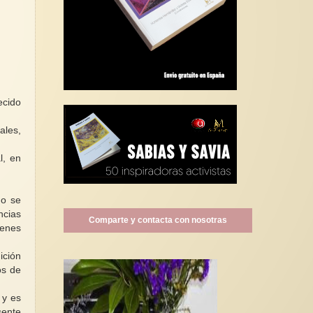
ecido
ales,
l, en
do se
ncias
Comparte y contacta con nosotras
ienes
ición
os de
 y es
sente