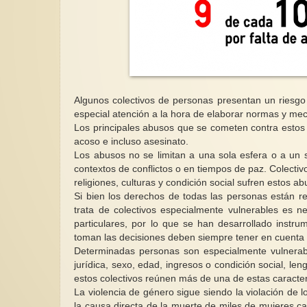
Algunos colectivos de personas presentan un riesg
especial atención a la hora de elaborar normas y me
Los principales abusos que se cometen contra estos c
acoso e incluso asesinato.
Los abusos no se limitan a una sola esfera o a un s
contextos de conflictos o en tiempos de paz. Colectiv
religiones, culturas y condición social sufren estos ab
Si bien los derechos de todas las personas están 
trata de colectivos especialmente vulnerables es n
particulares, por lo que se han desarrollado instru
toman las decisiones deben siempre tener en cuenta 
Determinadas personas son especialmente vulnerab
jurídica, sexo, edad, ingresos o condición social, len
estos colectivos reúnen más de una de estas caracter
La violencia de género sigue siendo la violación d
la causa directa de la muerte de miles de mujeres c