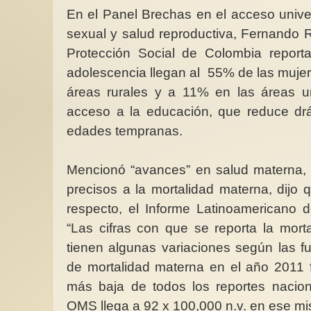
En el Panel Brechas en el acceso univer
sexual y salud reproductiva, Fernando R
Protección Social de Colombia repor
adolescencia llegan al 55% de las mujer
áreas rurales y a 11% en las áreas 
acceso a la educación, que reduce drá
NotiMujeres 1/2026
edades tempranas.
Recuento global del 
trimestre respecto a 
positivos en los dere
Mencionó “avances” en salud materna, p
precisos a la mortalidad materna, dijo
respecto, el Informe Latinoamerican
“Las cifras con que se reporta la mor
tienen algunas variaciones según las f
de mortalidad materna en el año 2011 f
más baja de todos los reportes nacion
OMS llega a 92 x 100,000 n.v. en ese m