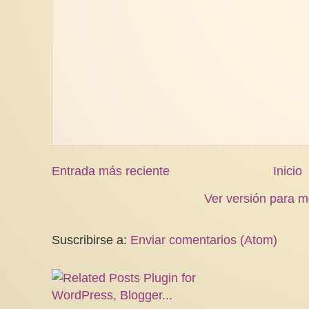
Entrada más reciente
Inicio
Ver versión para m
Suscribirse a:
Enviar comentarios (Atom)