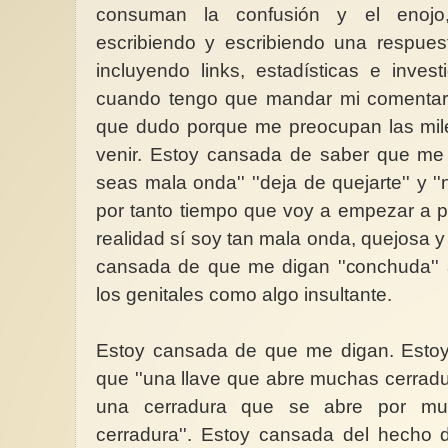
consuman la confusión y el enojo, 
escribiendo y escribiendo una respues
incluyendo links, estadísticas e inve
cuando tengo que mandar mi comentar
que dudo porque me preocupan las mil
venir. Estoy cansada de saber que me
seas mala onda'' ''deja de quejarte'' y '
por tanto tiempo que voy a empezar a p
realidad sí soy tan mala onda, quejosa y
cansada de que me digan ''conchuda''
los genitales como algo insultante.
Estoy cansada de que me digan. Esto
que ''una llave que abre muchas cerrad
una cerradura que se abre por mu
cerradura''. Estoy cansada del hecho 