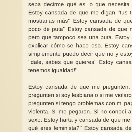
sepa decirme qué es lo que necesita s
Estoy cansada de que me digan ''tus t
mostrarlas más'' Estoy cansada de qu
poco de puta'' Estoy cansada de que m
pero que tampoco sea una puta. Estoy
explicar cómo se hace eso. Estoy ca
simplemente puedo decir que no y est
''dale, sabes que quieres'' Estoy cans
tenemos igualdad!''
Estoy cansada de que me pregunten.
pregunten si soy lesbiana o si me viola
pregunten si tengo problemas con mi pap
violenta. Si me pegaron. Si no conocí 
sexo. Estoy harta y cansada de que me 
qué eres feminista?'' Estoy cansada d