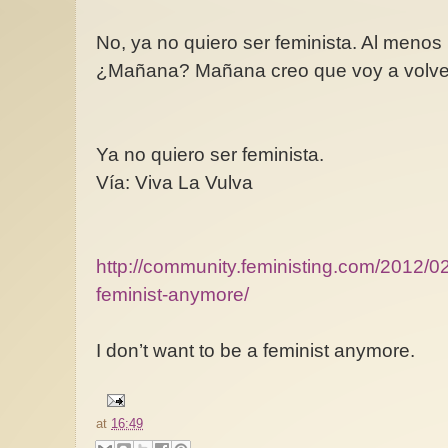
No, ya no quiero ser feminista. Al menos
¿Mañana? Mañana creo que voy a volver 
Ya no quiero ser feminista.
Vía: Viva La Vulva
http://community.feministing.com/2012/02
feminist-anymore/
I don’t want to be a feminist anymore.
at
16:49