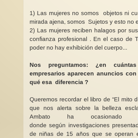
1) Las mujeres no somos objetos ni cu
mirada ajena, somos Sujetos y esto no 
2) Las mujeres reciben halagos por sus
confianza profesional . En el caso de 
Antagonismos feminis
para la cuarta ola (2)
poder no hay exhibición del cuerpo...
Como sabemos, act
no se puede hablar d
como un concepto ún
Nos preguntamos: ¿en cuántas
un...
empresarios aparecen anuncios co
qué esa diferencia ?
Queremos recordar el libro de
“El mito 
que nos alerta sobre la belleza esc
Ambato ha ocasionado 
donde según investigaciones presenta
de niñas de 15 años que se operan e