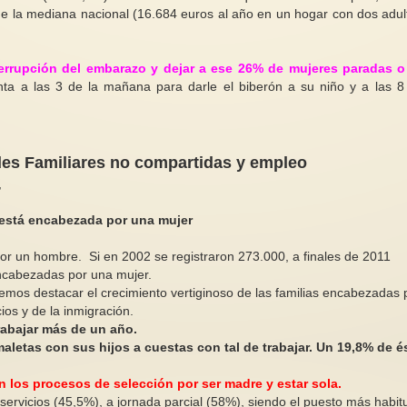
de la mediana nacional (16.684 euros al año en un hogar con dos adul
terrupción del embarazo y dejar a ese 26% de mujeres paradas 
anta a las 3 de la mañana para darle el biberón a su niño y a las 8
Hijas nietas y bisnietas de Una
La dura vida femenin
habitación propia
alturas de México
En el mes de mayo de hace
des Familiares no compartidas y empleo
noventa y cinco años la
Cursaba el sexto añ
,
intelectual, crítica literaria,
cuando un día la ma
escritora y...
nos leyó una historia
 está
encabezada por una mujer
 por un hombre. Si en 2002 se registraron 273.000, a finales de 2011
encabezadas por una mujer.
mos destacar el crecimiento vertiginoso de las familias encabezadas 
ios y de la inmigración.
rabajar más de un año.
aletas con sus hijos a cuestas con tal de trabajar. Un 19,8% de é
n los procesos de selección por ser madre y estar sola.
 servicios (45,5%), a jornada parcial (58%), siendo el puesto más habitu