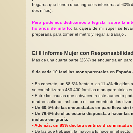
hogares que tienen unos ingresos inferiores al 60% 
dos niños).
Pero podemos dedicarnos a legislar sobre la in
horarios de infarto
: la cajera de mi super se lev
preparada para tomar el metro y llegar al trabajo .
El II Informe Mujer con Responsabilida
Más de una cuarta parte (26%) se encuentra en paro
9 de cada 10 familias monoparentales en España
• En concreto, un 88,6% frente a las 11,4% dirigidas
se contabilizaron 486.400 familias monoparentales 
• Entre las causas que subyacen a este aumento pode
madres solteras, así como el incremento de los divorc
• Un 60,5% de las encuestadas en paro lleva sin t
•
Un 76,6% de ellas estaría dispuesta a hacer las m
incluso emigraría.
• Además, un 89% declara sentirse discriminada e
• De las que trabajan, la mayoría lo hace en el sector