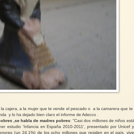
a cajera, a la mujer que te vende el pescado o a la camarera que te 
nda y lo ha dejado bien claro el informe de Adecco .
obres ,se habla de madres pobres
: "Casi dos millones de niños est
mer estudio 'Infancia en España 2010-2011', presentado por Unicef 
nores (un 24,1%) de los ocho millones que residen en el país, viv