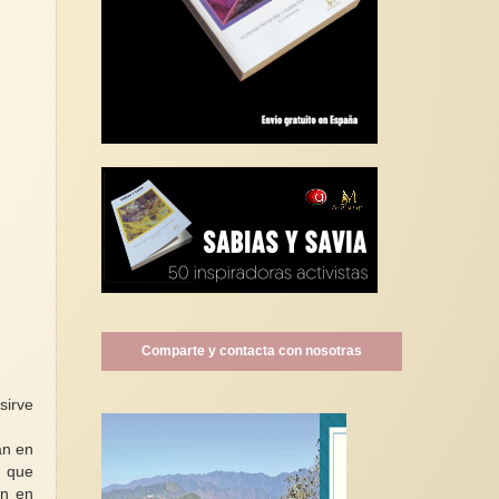
Comparte y contacta con nosotras
sirve
án en
y que
en en