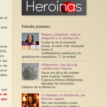
en el
Entradas populares
 está
Mujeres cuidadoras: entre la
obligación y la satisfacción
Cuidar es en el momento
actual, el verbo más necesario
nomía
frente al
,93%,
neoliberalismo patriarcal y la
ión.
globalización inequitativa. Y, sin embar...
e las
Affidamento: Una ética de
ás de
cuidado entre mujeres
maron
Hacia una ética de cuidado
illón
entre mujeres Yuderkys
Espinosa Miñoso Affidamento,
llamaban las feministas
italianas de la diferencia...
a que
ón de
La Soledad y la Desolación, por
Marcela Lagarde
s que
Nos han enseñado a tener
miedo a la libertad; miedo a