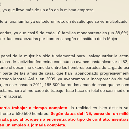
).
e, ya que lleva más de un año en la misma empresa.
e a una familia ya es todo un reto, un desafío que se ve multiplicado 
 riendas, ya que casi 9 de cada 10 familias monoparentales (un 88,6%)
 de las encabezadas por hombres, según el Instituto de la Mujer.
 papel de la mujer ha sido fundamental para salvaguardar la eco
a tasa de actividad femenina continúa su avance hasta alcanzar el 52
 ante el desánimo extendido entre los hombres parados de larga durac
por parte de las amas de casa, que han abandonado progresivament
rcado laboral. Así si en 2009, ya avanzamos la incorporación de m
, en este pasado 2011, 195.500 fueron las amas de casa que se su
sta manera al mercado de trabajo. Esto hace un total de casi medio m
r el laboral.
erría trabajar a tiempo completo,
la realidad es bien distinta y
 frente a 590.500 hombres.
Según datos del INE, cerca de un mill
nada parcial porque no encuentra otro tipo de contrato, mientra
ren un empleo a jornada completa.