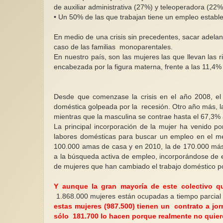
de auxiliar administrativa (27%) y teleoperadora (22%
• Un 50% de las que trabajan tiene un empleo establ
En medio de una crisis sin precedentes, sacar adelant
caso de las familias monoparentales.
En nuestro país, son las mujeres las que llevan las
encabezada por la figura materna, frente a las 11,4%
Desde que comenzase la crisis en el año 2008, el
doméstica golpeada por la recesión. Otro año más, l
mientras que la masculina se contrae hasta el 67,3%
La principal incorporación de la mujer ha venido 
labores domésticas para buscar un empleo en el me
100.000 amas de casa y en 2010, la de 170.000 más
a la búsqueda activa de empleo, incorporándose de e
de mujeres que han cambiado el trabajo doméstico po
Y aunque la gran mayoría de este colectivo qu
1.868.000 mujeres están ocupadas a tiempo parcial
estas mujeres (987.500) tienen un contrato a jor
sólo 181.700 lo hacen porque realmente no quie