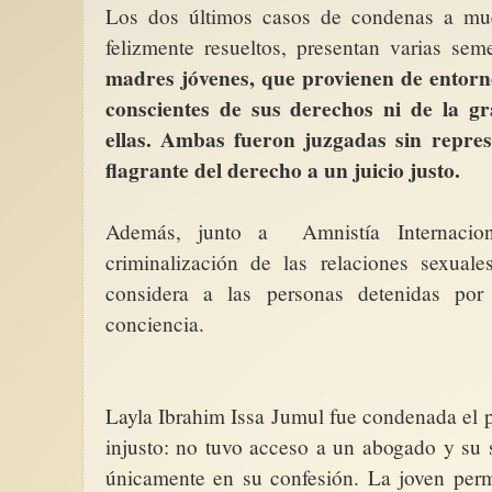
Los dos últimos casos de condenas a mue
felizmente resueltos, presentan varias se
madres jóvenes, que provienen de entorn
conscientes de sus derechos ni de la g
ellas. Ambas fueron juzgadas sin represe
Leyéndolas para cono
enfrentar la violencia
flagrante del derecho a un juicio justo.
(2)
“En todos los países
en todas las épocas,
Además, junto a
Amnistía Internacion
han sido asesinadas p
criminalización de las relaciones sexuale
considera a las personas detenidas po
conciencia.
Layla Ibrahim Issa Jumul fue condenada el pa
injusto: no tuvo acceso a un abogado y su 
únicamente en su confesión. La joven per