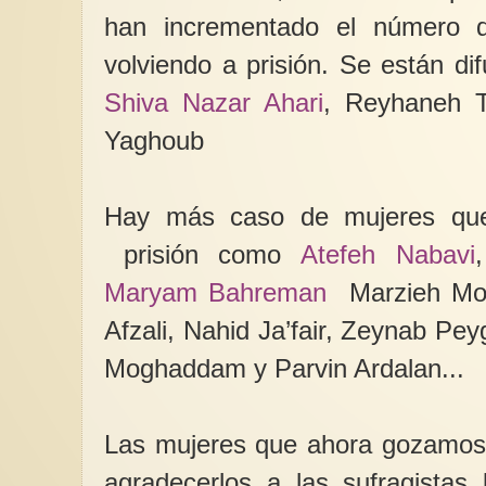
han incrementado el número 
volviendo a prisión. Se están di
Shiva Nazar Ahari
, Reyhaneh T
Yaghoub
Hay más caso de mujeres que
prisión como
Atefeh Nabavi
Maryam Bahreman
Marzieh Mor
Afzali, Nahid Ja’fair, Zeynab P
Moghaddam y Parvin Ardalan...
Las mujeres que ahora gozamo
agradecerlos a las sufragistas