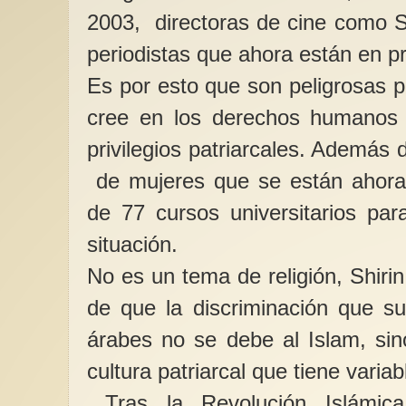
2003, directoras de cine como S
periodistas que ahora están en p
Es por esto que son peligrosas 
cree en los derechos humanos 
privilegios patriarcales. Además
Razones para votar iz
Traemos este texto
de mujeres que se están ahora 
voto a la izquierda en
inminentes eleccione
de 77 cursos universitarios par
situación.
No es un tema de religión, Shiri
de que la discriminación que su
árabes no se debe al Islam, sin
cultura patriarcal que tiene varia
Tras la Revolución Islámica