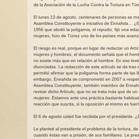
de la Asociación de la Lucha Contra la Tortura en Tú
El lunes 13 de agosto, centenares de personas se ma
Asamblea Constituyente a iniciativa de Ennahda… ¿Es
1956 que abolió la poligamia, el repudio, fijó una ed
mujeres, hizo de Túnez uno de los países más avan
El riesgo es real, porque en lugar de redactar un Artíc
mujeres y hombres, el documento señala que el homb
no existe más que en relación al hombre. En ese texto 
divorciadas. La redacción de este artículo se da tra
permitió afirmar que la poligamia forma parte de las li
embargo, Ennahda se comprometió en 2007 a respetar 
Asamblea Constituyente, también miembro de Ennahda
revisar dicho Artículo, que no se trata más que de un
mujeres. Estamos ante una práctica bastante habitua
reacción que suscita, si la oposición al mismo es fue
El 6 de agosto usted fue recibida por el presidente.
Le planteé al presidente el problema de la tortura, 
cuando éstas van a prisión, de sus familiares. Le pr