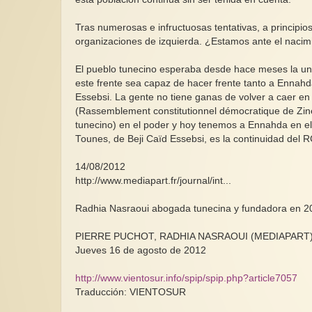
Tras numerosas e infructuosas tentativas, a principio
organizaciones de izquierda. ¿Estamos ante el naci
El pueblo tunecino esperaba desde hace meses la uni
este frente sea capaz de hacer frente tanto a Ennahd
Essebsi. La gente no tiene ganas de volver a caer e
(Rassemblement constitutionnel démocratique de Zine e
tunecino) en el poder y hoy tenemos a Ennahda en el
Tounes, de Beji Caïd Essebsi, es la continuidad del R
14/08/2012
http://www.mediapart.fr/journal/int...
Radhia Nasraoui abogada tunecina y fundadora en 200
PIERRE PUCHOT, RADHIA NASRAOUI (MEDIAPART
Jueves 16 de agosto de 2012
http://www.vientosur.info/spip/spip.php?article7057
Traducción: VIENTOSUR