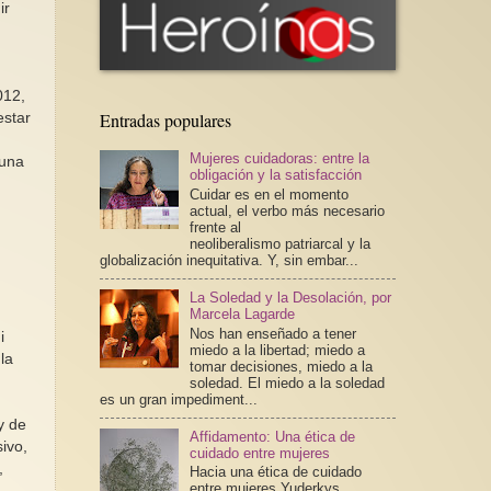
ir
012,
Entradas populares
estar
Mujeres cuidadoras: entre la
 una
obligación y la satisfacción
Cuidar es en el momento
actual, el verbo más necesario
frente al
neoliberalismo patriarcal y la
globalización inequitativa. Y, sin embar...
La Soledad y la Desolación, por
Marcela Lagarde
Nos han enseñado a tener
i
miedo a la libertad; miedo a
la
tomar decisiones, miedo a la
soledad. El miedo a la soledad
es un gran impediment...
y de
Affidamento: Una ética de
ivo,
cuidado entre mujeres
,
Hacia una ética de cuidado
entre mujeres Yuderkys