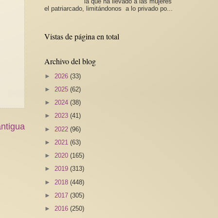
la que ha llevado a las mujeres
el patriarcado, limitándonos a lo privado po...
Vistas de página en total
Archivo del blog
►
2026
(33)
►
2025
(62)
►
2024
(38)
►
2023
(41)
ntigua
►
2022
(96)
►
2021
(63)
►
2020
(165)
►
2019
(313)
►
2018
(448)
►
2017
(305)
►
2016
(250)