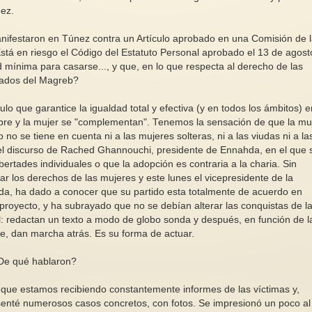
nez.
nifestaron en Túnez contra un Artículo aprobado en una Comisión de 
tá en riesgo el Código del Estatuto Personal aprobado el 13 de agost
ad mínima para casarse..., y que, en lo que respecta al derecho de las
zados del Magreb?
Jane Austen es rosa, violeta o punto
Italia , 85 feminicid
ulo que garantice la igualdad total y efectiva (y en todos los ámbitos) e
y aparte?
de 2025
re y la mujer se "complementan". Tenemos la sensación de que la mu
“Es una verdad universalmente
Entre el 1 de enero 
no se tiene en cuenta ni a las mujeres solteras, ni a las viudas ni a la
reconocida que….”Orgullo y
octubre de 2025, 85
s el discurso de Rached Ghannouchi, presidente de Ennahda, en el que 
Prejuicio, 1813.Es una verdad...
fueron víctimas de h
bertades individuales o que la adopción es contraria a la charia. Sin
los derechos de las mujeres y este lunes el vicepresidente de la
, ha dado a conocer que su partido esta totalmente de acuerdo en
 proyecto, y ha subrayado que no se debían alterar las conquistas de l
l: redactan un texto a modo de globo sonda y después, en función de l
rte, dan marcha atrás. Es su forma de actuar.
 ¿De qué hablaron?
de que estamos recibiendo constantemente informes de las víctimas y,
esenté numerosos casos concretos, con fotos. Se impresionó un poco al