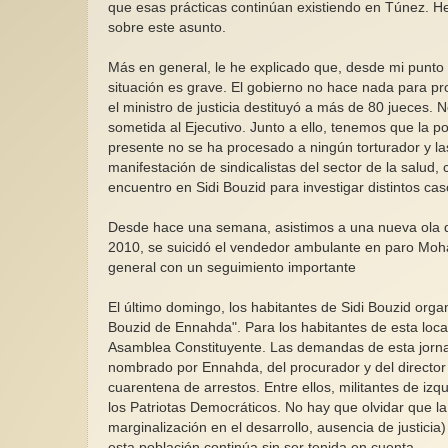
que esas prácticas continúan existiendo en Túnez. 
sobre este asunto.
Más en general, le he explicado que, desde mi punto 
situación es grave. El gobierno no hace nada para pr
el ministro de justicia destituyó a más de 80 jueces.
sometida al Ejecutivo. Junto a ello, tenemos que la po
presente no se ha procesado a ningún torturador y la
manifestación de sindicalistas del sector de la salud
encuentro en Sidi Bouzid para investigar distintos cas
Desde hace una semana, asistimos a una nueva ola de
2010, se suicidó el vendedor ambulante en paro Moha
general con un seguimiento importante
El último domingo, los habitantes de Sidi Bouzid org
Bouzid de Ennahda". Para los habitantes de esta loc
Asamblea Constituyente. Las demandas de esta jornad
nombrado por Ennahda, del procurador y del director 
cuarentena de arrestos. Entre ellos, militantes de izq
los Patriotas Democráticos. No hay que olvidar que la
marginalización en el desarrollo, ausencia de justicia
esta población continúa sin ser tenida en cuenta.