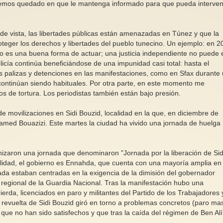
Hemos quedado en que le mantenga informado para que pueda interven
de vista, las libertades públicas están amenazadas en Túnez y que la
oteger los derechos y libertades del pueblo tunecino. Un ejemplo: en 2
 No es una buena forma de actuar; una justicia independiente no puede 
licía continúa beneficiándose de una impunidad casi total: hasta el
s palizas y detenciones en las manifestaciones, como en Sfax durante
, continúan siendo habituales. Por otra parte, en este momento me
os de tortura. Los periodistas también están bajo presión.
 movilizaciones en Sidi Bouzid, localidad en la que, en diciembre de
med Bouazizi. Este martes la ciudad ha vivido una jornada de huelga
anizaron una jornada que denominaron "Jornada por la liberación de Sid
alidad, el gobierno es Ennahda, que cuenta con una mayoría amplia en 
a estaban centradas en la exigencia de la dimisión del gobernador
regional de la Guardia Nacional. Tras la manifestación hubo una
uierda, licenciados en paro y militantes del Partido de los Trabajadores 
 revuelta de Sidi Bouzid giró en torno a problemas concretos (paro mas
) que no han sido satisfechos y que tras la caída del régimen de Ben Alí