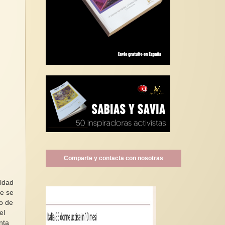
Comparte y contacta con nosotras
aldad
de se
to de
el
nta