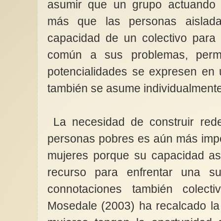
asumir que un grupo actuando 
más que las personas aislad
Informe de la Relator
capacidad de un colectivo para 
sobre la violencia con
común a sus problemas, permi
mujeres y las niñas, s
consecuencias (contex
potencialidades se expresen en
reproducción subroga
IV. Mujeres y niñas
también se asume individualment
especialmente afecta
reproducción subrog
Madres...
La necesidad de construir rede
personas pobres es aún más impe
mujeres porque su capacidad aso
recurso para enfrentar una su
connotaciones también colecti
Mosedale (2003) ha recalcado la