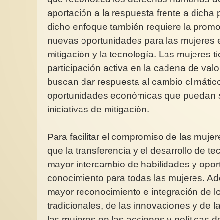
aportación a la respuesta frente a dicha
dicho enfoque también requiere la promo
nuevas oportunidades para las mujeres e
mitigación y la tecnología. Las mujeres 
El acoso escolar a niños es
La gestación subroga
participación activa en la cadena de valo
minimizado en primaria de South
con discursos engaño
Bend IN.
buscan dar respuesta al cambio climático 
La supuesta bondad 
A menudo escucho anomalías,
mujeresLa supuesta 
oportunidades económicas que puedan su
falta de presupuesto y de personal
de las mujeres que s
calificado en los diferentes...
en la...
iniciativas de mitigación.
Para facilitar el compromiso de las mujer
que la transferencia y el desarrollo de t
mayor intercambio de habilidades y opo
conocimiento para todas las mujeres. A
mayor reconocimiento e integración de l
tradicionales, de las innovaciones y de l
las mujeres en las acciones y políticas d