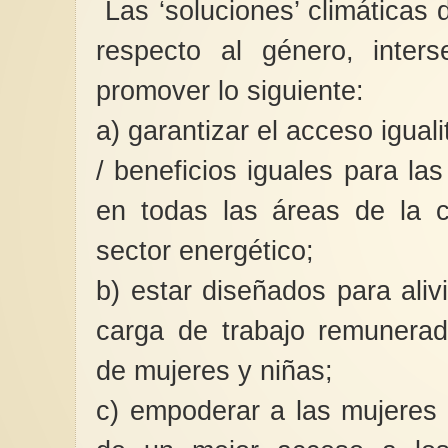
Las ‘soluciones’ climáticas 
respecto al género, inters
promover lo siguiente:
La moda como manife
a) garantizar el acceso iguali
emancipación y herra
protesta feminista
/ beneficios iguales para la
Cuando hablamos de
moda hablamos tamb
liberación femenina y
en todas las áreas de la 
consiguiente...
sector energético;
b) estar diseñados para aliv
carga de trabajo remunera
de mujeres y niñas;
c) empoderar a las mujeres 