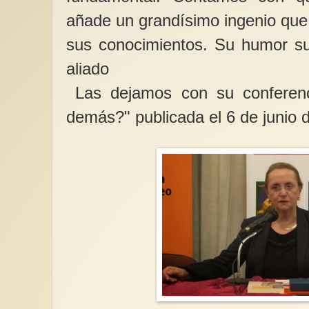
añade un grandísimo ingenio que f
sus conocimientos. Su humor sut
aliado
Las dejamos con su conferenc
Mientras nosotras am
nos gobiernan"
demás?" publicada el 6 de junio 
Esta frase de Kate M
muy cierta. Pero, co
Amorós, conceptualiz