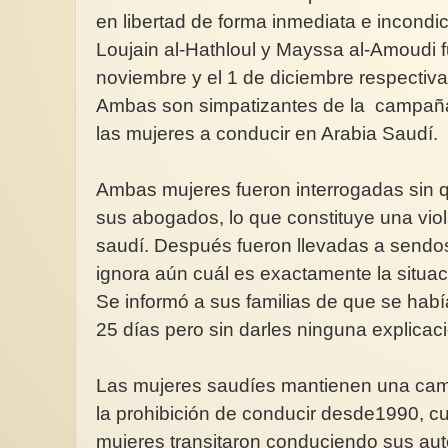
en libertad de forma inmediata e incondic
Loujain al-Hathloul y Mayssa al-Amoudi 
noviembre y el 1 de diciembre respectiv
Ambas son simpatizantes de la campaña
Masculinidad, juventud y
las mujeres a conducir en Arabia Saudí.
consentimiento (2/3): La
En el proceso de ayu
construcción de la juventud
somos importantes
Ambas mujeres fueron interrogadas sin q
Nuestra juventud gusta del lujo y
“Quien te viera dijer
es mal educada, no hace caso a
una.” …Pero cuando 
sus abogados, lo que constituye una viol
las autoridades y no tiene...
siento el amor y el a
saudí. Después fueron llevadas a sendos
ignora aún cuál es exactamente la situa
Se informó a sus familias de que se hab
25 días pero sin darles ninguna explicac
Las mujeres saudíes mantienen una cam
la prohibición de conducir desde1990, c
mujeres transitaron conduciendo sus aut