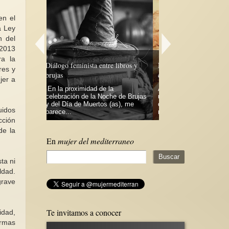
en el
a Ley
n del
 2013
ra la
re libros y
Nunca la guerra ¡ Siempre personas
res y
como Emma A. Igual ¡
jer a
REGALA FEMINIS
 la
A veces la guerra pareciera solo
oche de Brujas
un tema de conversación y
Regala feminismo . In
s (as), me
cuando alguien cercano y valioso
dejar un mundo mejo
uidos
muere...
cooperación, más emp
cción
de la
En
mujer del mediterraneo
ta ni
ldad.
grave
Te invitamos a conocer
idad,
ormas