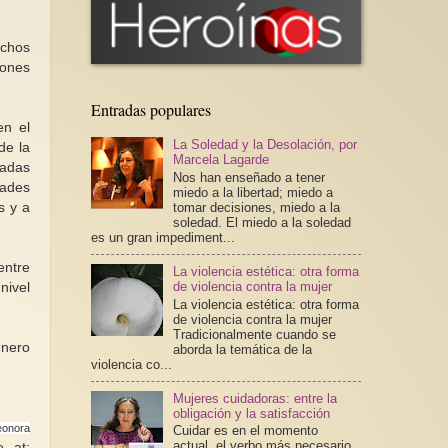
echos
iones
Entradas populares
en el
La Soledad y la Desolación, por
de la
Marcela Lagarde
cadas
Nos han enseñado a tener
dades
miedo a la libertad; miedo a
s y a
tomar decisiones, miedo a la
soledad. El miedo a la soledad
es un gran impediment...
entre
La violencia estética: otra forma
de violencia contra la mujer
nivel
La violencia estética: otra forma
de violencia contra la mujer
Tradicionalmente cuando se
énero
aborda la temática de la
violencia co...
Mujeres cuidadoras: entre la
obligación y la satisfacción
eonora
Cuidar es en el momento
actual, el verbo más necesario
 at: