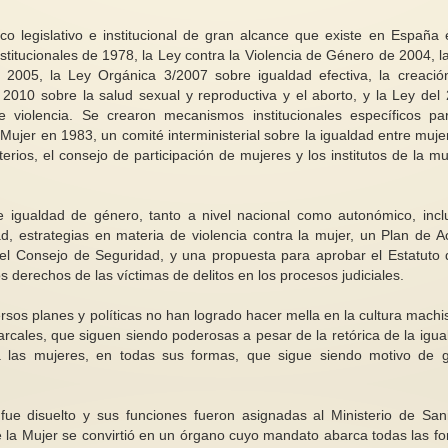
o legislativo e institucional de gran alcance que existe en España 
nstitucionales de 1978, la Ley contra la Violencia de Género de 2004, l
2005, la Ley Orgánica 3/2007 sobre igualdad efectiva, la creació
2010 sobre la salud sexual y reproductiva y el aborto, y la Ley del
de violencia. Se crearon mecanismos institucionales específicos pa
Diálogo feminista ent
a Mujer en 1983, un comité interministerial sobre la igualdad entre muje
El Día de las Escritoras, la defensa
brujas
rios, el consejo de participación de mujeres y los institutos de la mu
y el aplauso de las Brujas
En la proximidad de
Como feministas cualquier mes
celebración de la N
es bueno para leer, re-leer,
y del Día de Muerto
e igualdad de género, tanto a nivel nacional como autonómico, incl
reivindicar y recomendar a...
parece...
d, estrategias en materia de violencia contra la mujer, un Plan de A
del Consejo de Seguridad, y una propuesta para aprobar el Estatuto 
 derechos de las víctimas de delitos en los procesos judiciales.
ersos planes y políticas no han logrado hacer mella en la cultura machis
triarcales, que siguen siendo poderosas a pesar de la retórica de la igua
a las mujeres, en todas sus formas, que sigue siendo motivo de 
 fue disuelto y sus funciones fueron asignadas al Ministerio de San
 de la Mujer se convirtió en un órgano cuyo mandato abarca todas las f