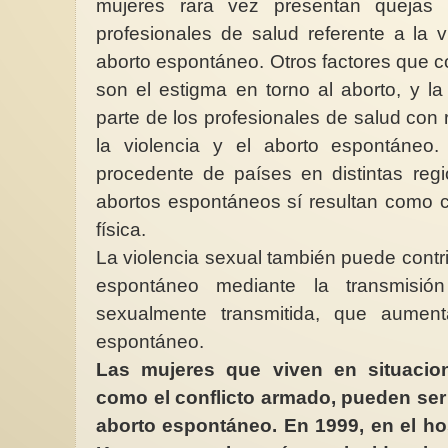
mujeres rara vez presentan quejas o
profesionales de salud referente a la
aborto espontáneo. Otros factores que co
son el estigma en torno al aborto, y la
parte de los profesionales de salud con 
8M Listado de leyes 
seguridad para las mu
la violencia y el aborto espontáneo.
México
procedente de países en distintas reg
En un país históric
abortos espontáneos sí resultan como c
machista ,misógino, 
corrupto en donde ad
física.
La violencia sexual también puede contri
espontáneo mediante la transmisión 
sexualmente transmitida, que aumen
espontáneo.
Las mujeres que viven en situacion
como el conflicto armado, pueden se
aborto espontáneo. En 1999, en el hosp