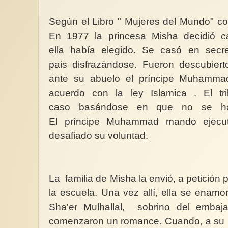
Según el Libro " Mujeres del Mundo" c
En 1977 la princesa Misha decidió 
ella había elegido. Se casó en secr
Feministas expresamente
pais disfrazándose. Fueron descubiert
comprometidas con la Paz. Mujeres
El Día de las Escritor
ante su abuelo el príncipe Muhammad
de WILPF
y el aplauso de las Br
acuerdo con la ley Islamica . El tri
Desde principios del siglo XX,
Como feministas cua
una rama del feminismo se
es bueno para leer, re
caso basándose en que no se hab
organizó contra la guerra y para...
reivindicar y recomen
El príncipe Muhammad mando ejecut
desafiado su voluntad.
La familia de Misha la envió, a petición p
la escuela. Una vez allí, ella se enam
Sha'er Mulhallal, sobrino del embaj
comenzaron un romance. Cuando, a su r