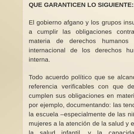
QUE GARANTICEN LO SIGUIENTE:
El gobierno afgano y los grupos in
a cumplir las obligaciones contr
14 noviembre de 191
materia de derechos humanos 
del Terror. Otro episo
lucha sufragista
internacional de los derechos h
La Noche del Terror
interna.
evento brutal ocurrid
noviembre de 1917 en
Todo acuerdo político que se alcan
referencia verificables con que d
cumplen sus obligaciones en mate
por ejemplo, documentando: las tend
la escuela –especialmente de las ni
mujeres a la atención de la salud y 
la salud infantil, y la capacid