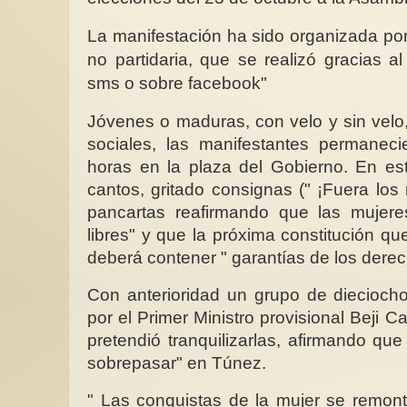
La manifestación ha sido organizada por 
no partidaria, que se realizó gracias 
sms o sobre facebook"
Jóvenes o maduras, con velo y sin velo,
Hoy estamos de cumpl
sociales, las manifestantes permanec
Esta nuestra querida
horas en la plaza del Gobierno. En es
"Mujer del Mediterrá
14 años de existenci
cantos, gritado consignas (" ¡Fuera los 
destacándose...
pancartas reafirmando que las mujer
libres" y que la próxima constitución q
deberá contener " garantías de los derec
Con anterioridad un grupo de dieciocho
por el Primer Ministro provisional Beji C
pretendió tranquilizarlas, afirmando que
sobrepasar" en Túnez.
" Las conquistas de la mujer se remon