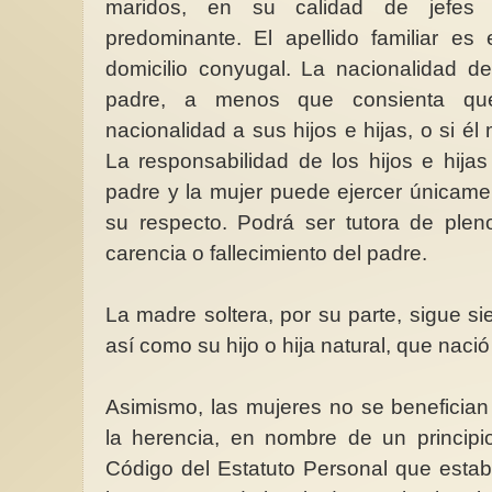
maridos, en su calidad de jefes 
predominante. El apellido familiar es
domicilio conyugal. La nacionalidad de
padre, a menos que consienta qu
nacionalidad a sus hijos e hijas, o si é
Economía de cuidado
La responsabilidad de los hijos e hija
alternativa justa a la 
padre y la mujer puede ejercer únicamen
El estudio publicado
muestra que invirtien
su respecto. Podrá ser tutora de ple
economía de cuidad
el...
carencia o fallecimiento del padre.
La madre soltera, por su parte, sigue si
así como su hijo o hija natural, que nació
Asimismo, las mujeres no se benefician
la herencia, en nombre de un principio
Código del Estatuto Personal que estab