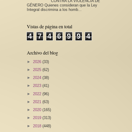
CONTRA LA VIOLENCIA DE
GÉNERO Quienes consideran que la Ley
Integral discrimina a los homb...
Vistas de página en total
4
7
4
6
9
9
4
Archivo del blog
►
2026
(33)
►
2025
(62)
►
2024
(38)
►
2023
(41)
►
2022
(96)
►
2021
(63)
►
2020
(165)
►
2019
(313)
►
2018
(448)