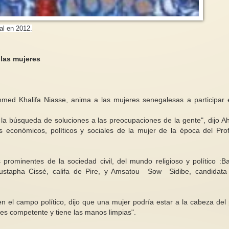
al en 2012.
 las mujeres
Italia , 85 feminicid
Violencia machista en Francia
de 2025
En 2024 hubo un aumento del 11
% en los feminicidios en Francia,
Entre el 1 de enero 
 Ahmed Khalifa Niasse, anima a las mujeres senegalesas a participar 
con 107 mujeres asesinadas por
octubre de 2025, 85
sus...
fueron víctimas de h
n la búsqueda de soluciones a las preocupaciones de la gente", dijo 
s económicos, políticos y sociales de la mujer de la época del Prof
 prominentes de la sociedad civil, del mundo religioso y político :
ustapha Cissé, califa de Pire, y Amsatou Sow Sidibe, candidata
n el campo político,
dijo que una mujer podría estar a la cabeza del 
"es competente y tiene las manos limpias".