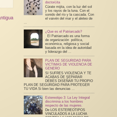
doctorcita
Cúrate mijita, con la luz del sol
y los rayos de la luna. Con el
sonido del río y la cascada. Con
ntigua
el vaivén del mar y el aleteo de
...
¿Que es el Patriarcado?
El Patriarcado es una forma
de organización política,
económica, religiosa y social
basada en la idea de autoridad
y liderazgo del ...
PLAN DE SEGURIDAD PARA
VICTIMAS DE VIOLENCIA DE
GENERO
SI SUFRES VIOLENCIA Y TE
ACABAS DE SEPARAR
DEBES DISEÑAR TU PROPIO
PLAN DE SEGURIDAD PARA PROTEGER
TU VIDA Si bien las denuncias ...
Estereotipo 3: La Ley Integral
discrimina a los hombres
respecto de las mujeres.
De LOS ESTEREOTIPOS
VINCULADOS A LA LUCHA