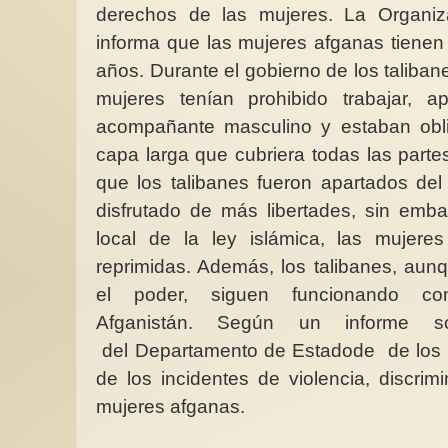
derechos de las mujeres. La Organiz
informa que las mujeres afganas tienen
años. Durante el gobierno de los taliban
mujeres tenían prohibido trabajar, 
acompañante masculino y estaban obli
En homenaje a Elena 
día de las escritoras
capa larga que cubriera todas las part
Soy la pluma que dio
que los talibanes fueron apartados del
causas,la palabra qu
que denunció, el es
disfrutado de más libertades, sin emba
de...
local de la ley islámica, las mujer
reprimidas. Además, los talibanes, aun
el poder, siguen funcionando c
Afganistán. Según un informe s
del
Departamento de Estado
de de los
de los incidentes de violencia, discrim
mujeres afganas.