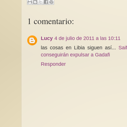
1 comentario:
El peligro de posterg
Lucy
4 de julio de 2011 a las 10:11
todo por sentado
las cosas en Libia siguen así...
Sai
Lecciones de vida.E
cotidianidad de la vid
conseguirán expulsar a Gadafi
algunas personas cas
o...
Responder