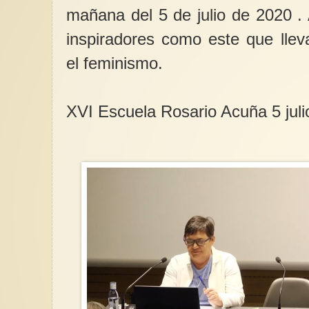
mañana del 5 de julio de 2020 
inspiradores como este que llev
el feminismo.
XVI Escuela Rosario Acuña 5 jul
¡NO al acoso socio-di
“En rechazo absoluto
violencia misógina ci
de cualquier otra, y 