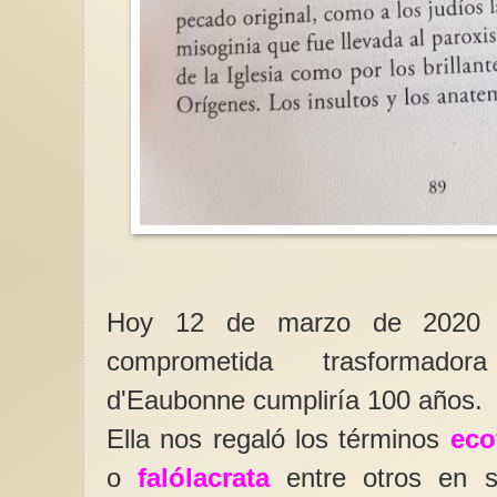
Emmeline, un activi
hechos…no palabras!
““Marchemos, march
el amanecer, el aman
libertad”,”(La marsell
Hoy 12 de marzo de 2020 l
comprometida trasformador
d'Eaubonne cumpliría 100 años.
Ella nos regaló los términos
eco
o
falólacrata
entre otros en s