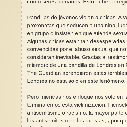
como seres humanos. Esto debe corregi
Pandillas de jóvenes violan a chicas. A
proxenetas que seducen a una niña, lue
en grupo o insisten en que atienda sexua
Recorrido y recuento 
presencia violeta en l
Algunas chicas están tan desesperadas p
Olímpicos
convencidas por el abuso sexual que no t
Terminaron las Olim
consideran inevitable. Gracias al testimo
puedo decir que me 
muy buen sabor de bo
miembro de una pandilla de Londres en 
The Guardian aprendieron estas terrible
Londres no está solo en este fenómeno.
Pero mientras nos enfoquemos solo en l
terminaremos esta victimización. Piénsel
antisemitismo o racismo, la mayor parte 
los antisemitas o en los racistas, ¿por q