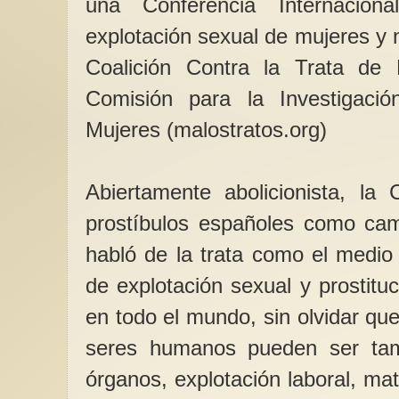
una Conferencia Internacion
explotación sexual de mujeres y 
Coalición Contra la Trata de
Comisión para la Investigaci
REGALA FEMINISM
Mujeres (malostratos.org)
camino de regreso de
Segato
"El camino de regres
primer libro de poesí
Abiertamente abolicionista, la 
feminista Rita Laura 
prostíbulos españoles como cam
habló de la trata como el medio 
de explotación sexual y prostitu
en todo el mundo, sin olvidar que 
seres humanos pueden ser tam
órganos, explotación laboral, ma