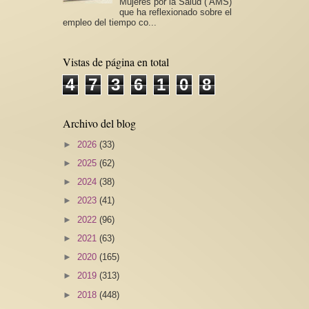
Mujeres por la Salud ( AMS)
que ha reflexionado sobre el
empleo del tiempo co...
Vistas de página en total
4
7
3
6
1
0
8
Archivo del blog
►
2026
(33)
►
2025
(62)
►
2024
(38)
►
2023
(41)
►
2022
(96)
►
2021
(63)
►
2020
(165)
►
2019
(313)
►
2018
(448)