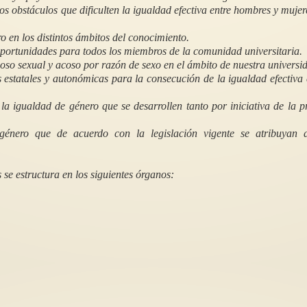
os obstáculos que dificulten la igualdad efectiva entre hombres y mujer
o en los distintos ámbitos del conocimiento.
 oportunidades para todos los miembros de la comunidad universitaria.
acoso sexual y acoso por razón de sexo en el ámbito de nuestra universi
s estatales y autonómicas para la consecución de la igualdad efectiva 
El Tribunal de Irán d
condena más para la
Una carta a Jane
la igualdad de género que se desarrollen tanto por iniciativa de la p
de la Paz, Narges 
Queridísima Jane,Hoy, en la
cuenta regresiva para el
La represión política
género que de acuerdo con la legislación vigente se atribuyan 
cumplimiento de los dos siglos y
la persecución y el
medio...
encarcelamiento, la v
e estructura en los siguientes órganos: