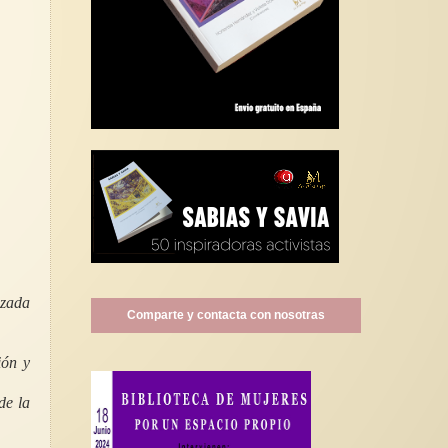
izada
Comparte y contacta con nosotras
ión y
de la