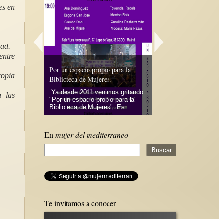
es en
dad.
entre
ictó otra
¿Será México el siguie
 Premio Nobel
Por un espacio propio para la
tener a una mujer senta
ropia
Mohammadi
Biblioteca de Mujeres.
presidencial?
 y religiosa,
Ya desde 2011 venimos gritando :
Llegamos al último m
a las
"Por un espacio propio para la
la expectativa crece,
iolación y...
Biblioteca de Mujeres". Es...
a un paso de elegir a 
En
mujer del mediterraneo
Te invitamos a conocer