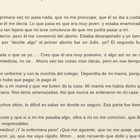
primera vez no pasa nada, que no me preocupe, que él se iba a cuida
ue él me decía. Lo que pasa es que era muy joven, y estaba enamorad
 tan lejano que no tuve conciencia de que me podía pasar a mí.
Los talibanes prohíben libros
rror, pero él me convenció del aborto. Estaba desesperado y yo tam
escritos por mujeres en las
r “decirle algo” el primer aborto fue en Julio, ya? El segundo f
universidades afganas
Mujeres migrantes (1
El gobierno talibán ha retirado del
da o que se yo….. Creo que él era muy posesivo, o algo así no se
sistema de enseñanza
El desplazamiento 
 miedosa, no se… Ahora veo las cosas mas claras, pero en ese tiemp
universitaria en Afganistán los
hombres en situació
libros...
hacia España y Esta
on uniforme y con la mochila del colegio. Dependía de mi mamá, porq
 hubo que pagar, lo pago él.
iedo a mi mamá y que me boten de la casa. Mi mamá me había dicho q
mana. Nos tenía amenazadas. Así que nunca se enteraron en mi casa 
chos sitios, lo difícil es saber en donde es seguro. Esa parte fue bien
osto y que si a mi me pasaba algo, ellos a mi no me conocían, que i
n responsables.
médico! ¡Y la enfermera peor! ¡Que me aguante, que no me queje, q
inaron, ya, que me vaya rápido. Mmm… solo recuerdo que dolió y que 