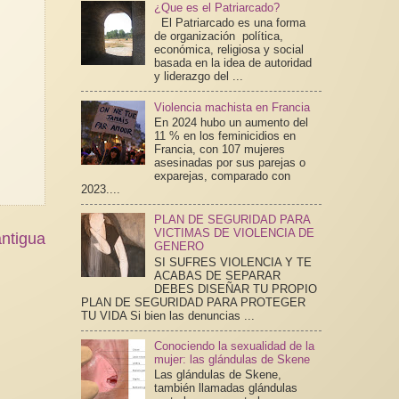
¿Que es el Patriarcado?
El Patriarcado es una forma
de organización política,
económica, religiosa y social
basada en la idea de autoridad
y liderazgo del ...
Violencia machista en Francia
En 2024 hubo un aumento del
11 % en los feminicidios en
Francia, con 107 mujeres
asesinadas por sus parejas o
exparejas, comparado con
2023....
PLAN DE SEGURIDAD PARA
VICTIMAS DE VIOLENCIA DE
ntigua
GENERO
SI SUFRES VIOLENCIA Y TE
ACABAS DE SEPARAR
DEBES DISEÑAR TU PROPIO
PLAN DE SEGURIDAD PARA PROTEGER
TU VIDA Si bien las denuncias ...
Conociendo la sexualidad de la
mujer: las glándulas de Skene
Las glándulas de Skene,
también llamadas glándulas