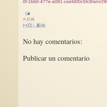
0f-1b60-477e-a081-ceefd00c5fc9/amr29
at
17:16
No hay comentarios:
Publicar un comentario