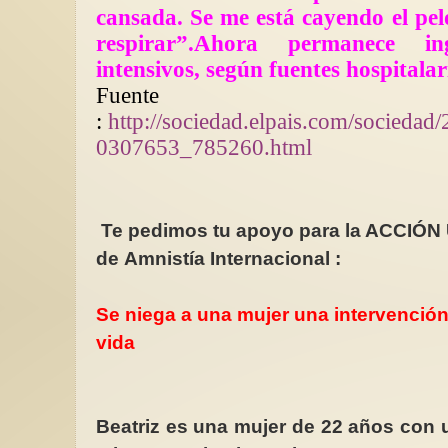
cansada. Se me está cayendo el pe
respirar”.Ahora permanece i
intensivos, según fuentes hospitalar
Fuente
:
http://sociedad.elpais.com/sociedad
RLAMENTO
Por la vida, los derechos y la
De Irene Némirovsky 
0307653_785260.html
libertad de Narges Mohammadi
Francesa
 de las
Que agridulce y que irónica me
El pasado 31 de oct
ás de cien
resulta la celebración del Día
cumplieron veinte añ
a guerra nos...
Internacional de los Derechos...
fuera publicada la ob
Te pedimos tu apoyo para la ACCIÓ
de Amnistía Internacional :
Se niega a una mujer una intervención
vida
Beatriz es una mujer de 22 años con 