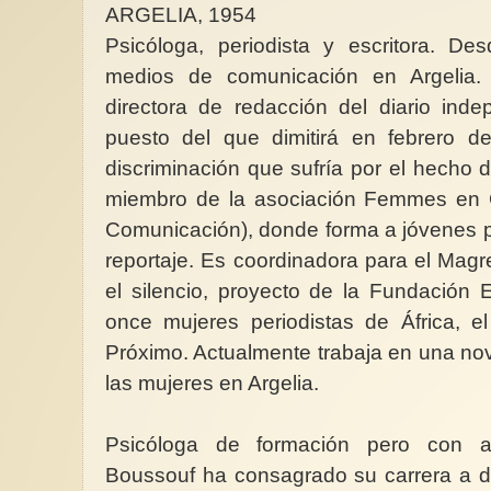
ARGELIA, 1954
Psicóloga, periodista y escritora. De
medios de comunicación en Argelia.
directora de redacción del diario inde
puesto del que dimitirá en febrero 
Día de las Escritoras 
discriminación que sufría por el hecho
autoras españolas
miembro de la asociación Femmes en 
Cada octubre, en el
próximo al 15 que es 
Comunicación), donde forma a jóvenes p
Santa Teresa de Jesús
reportaje. Es coordinadora para el Magr
el silencio, proyecto de la Fundación 
once mujeres periodistas de África, e
Próximo. Actualmente trabaja en una nove
las mujeres en Argelia.
Psicóloga de formación pero con al
Boussouf ha consagrado su carrera a d