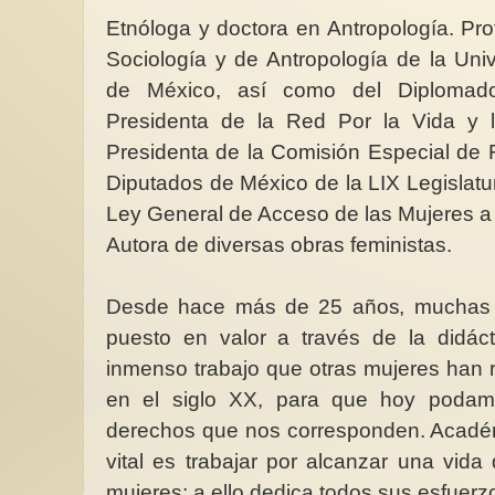
Etnóloga y doctora en Antropología. Pr
Sociología y de Antropología de la Un
de México, así como del Diplomado
Apoya con nosotras l
Presidenta de la Red Por la Vida y l
del premio René Cass
Presidenta de la Comisión Especial de 
Albanese
Diputados de México de la LIX Legislatu
Nos sumamos a solici
reconocimiento de F
Ley General de Acceso de las Mujeres a 
Albanese para el Pr
Cassin de...
Autora de diversas obras feministas.
Desde hace más de 25 años, muchas 
puesto en valor a través de la didác
inmenso trabajo que otras mujeres han 
en el siglo XX, para que hoy podamo
derechos que nos corresponden. Académ
vital es trabajar por alcanzar una vida 
mujeres; a ello dedica todos sus esfuerz