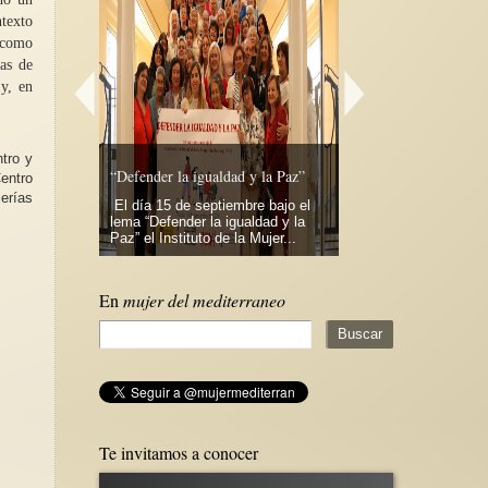
ntexto
a como
ias de
y, en
REGALA FEMINISM
camino de regreso de 
ntro y
as y mujeres
“Defender la igualdad y la Paz”
Segato
entro
erías
on la intención
El día 15 de septiembre bajo el
"El camino de regreso
 sobresaliente
lema “Defender la igualdad y la
primer libro de poesía
.
Paz” el Instituto de la Mujer...
feminista Rita Laura S
En
mujer del mediterraneo
Te invitamos a conocer