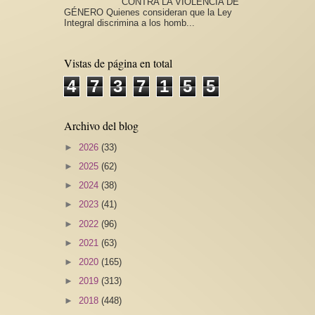
CONTRA LA VIOLENCIA DE
GÉNERO Quienes consideran que la Ley
Integral discrimina a los homb...
Vistas de página en total
4
7
3
7
1
5
5
Archivo del blog
►
2026
(33)
►
2025
(62)
►
2024
(38)
►
2023
(41)
►
2022
(96)
►
2021
(63)
►
2020
(165)
►
2019
(313)
►
2018
(448)