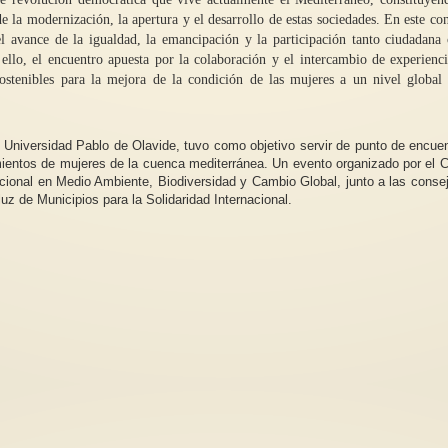
la modernización, la apertura y el desarrollo de estas sociedades. En este co
el avance de la igualdad, la emancipación y la participación tanto ciudadan
ello, el encuentro apuesta por la colaboración y el intercambio de experienc
stenibles para la mejora de la condición de las mujeres a un nivel global 
¿Por qué hablar del feminismo
pacifista internacionalista? 1/3
la Universidad Pablo de Olavide, tuvo como objetivo servir de punto de encue
Inmigración violenci
mientos de mujeres de la cuenca mediterránea. Un evento organizado por el C
Carmen Magallón *El
ional en Medio Ambiente, Biodiversidad y Cambio Global, junto a las consej
internacionalismo feminista nació
Inicié este escrito c
z de Municipios para la Solidaridad Internacional.
buscando conseguir los mismos
de hablar acerca del
derechos...
y arduo trabajo que..