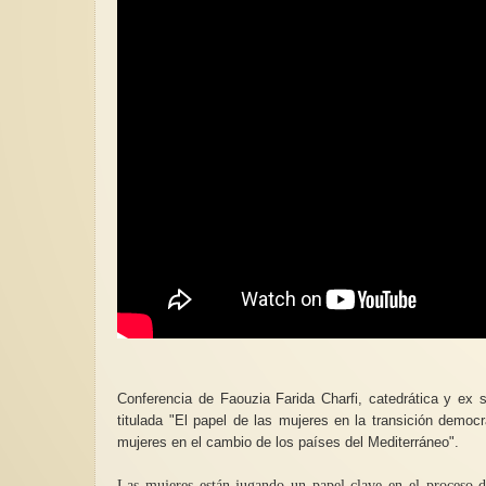
Conferencia de Faouzia Farida Charfi, catedrática y ex s
titulada "El papel de las mujeres en la transición democr
mujeres en el cambio de los países del Mediterráneo".
Las mujeres están jugando un papel clave en el proceso d