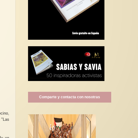
Comparte y contacta con nosotras
cino,
l "Las
do un