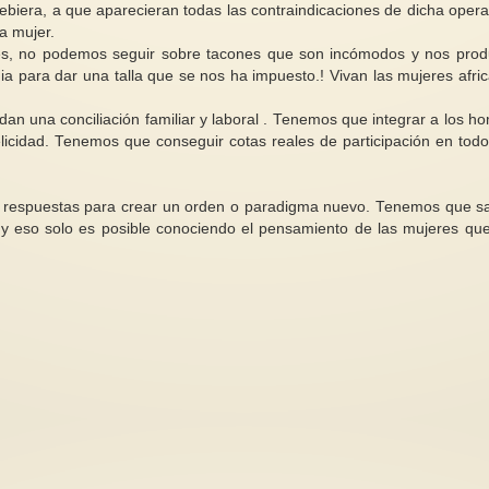
debiera, a que aparecieran todas las contraindicaciones de dicha opera
a mujer.
es, no podemos seguir sobre tacones que son incómodos y nos pro
ia para dar una talla que se nos ha impuesto.! Vivan las mujeres afri
dan una conciliación familiar y laboral . Tenemos que integrar a los h
REGALA FEMINISMO: El
¿ Hasta donde va a ll
icidad. Tenemos que conseguir cotas reales de participación en todo
camino de regreso de Rita Laura
desatino ?
Segato
Duele escuchar co
"El camino de regreso" es el
algunas personas la
 respuestas para crear un orden o paradigma nuevo. Tenemos que sal
primer libro de poesía de la
traduce en un tema 
o y eso solo es posible conociendo el pensamiento de las mujeres qu
feminista Rita Laura Segato,...
de...