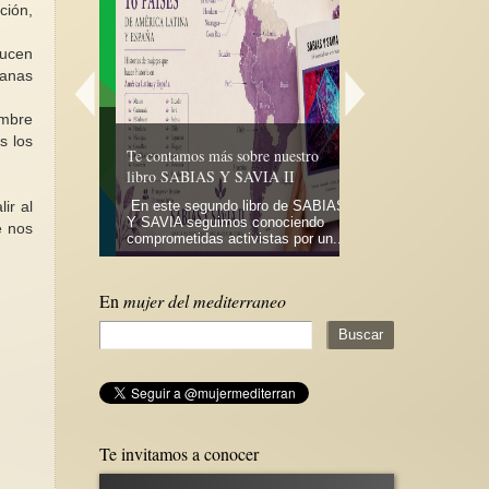
ción,
ducen
canas
ombre
egar tanto
s los
Te contamos más sobre nuestro
Italia , 85 feminicidi
libro SABIAS Y SAVIA II
de 2025
mo para
 guerra se
En este segundo libro de SABIAS
Entre el 1 de enero y
ir al
de poder y
Y SAVIA seguimos conociendo
octubre de 2025, 85 
e nos
comprometidas activistas por un...
fueron víctimas de hom
En
mujer del mediterraneo
Te invitamos a conocer