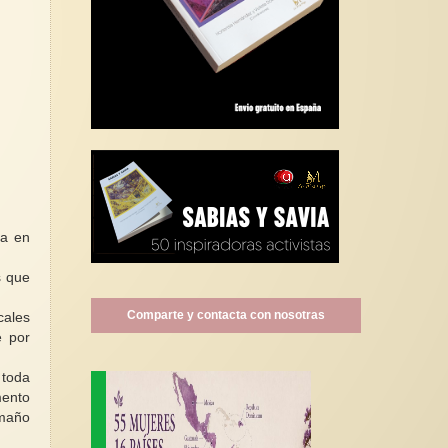
la en
s que
Comparte y contacta con nosotras
cales
e por
 toda
mento
amaño