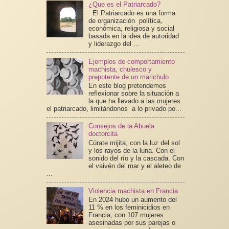
¿Que es el Patriarcado?
El Patriarcado es una forma
de organización política,
económica, religiosa y social
basada en la idea de autoridad
y liderazgo del ...
Ejemplos de comportamiento
machista, chulesco y
prepotente de un marichulo
En este blog pretendemos
reflexionar sobre la situación a
la que ha llevado a las mujeres
el patriarcado, limitándonos a lo privado po...
Consejos de la Abuela
doctorcita
Cúrate mijita, con la luz del sol
y los rayos de la luna. Con el
sonido del río y la cascada. Con
el vaivén del mar y el aleteo de
...
Violencia machista en Francia
En 2024 hubo un aumento del
11 % en los feminicidios en
Francia, con 107 mujeres
asesinadas por sus parejas o