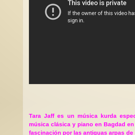
Tara Jaff es un música kurda espec
música clásica y piano en Bagdad en
fascinación por las antiguas arpas de