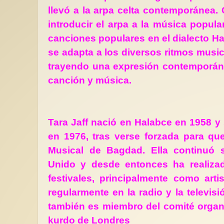
llevó a la arpa celta contemporánea. 
introducir el arpa a la música popular
canciones populares en el dialecto Ha
se adapta a los diversos ritmos music
Antagonismos feminis
trayendo una expresión contemporán
para la cuarta ola (2)
canción y música.
Como sabemos, act
no se puede hablar d
como un concepto ún
un...
Tara Jaff nació en Halabce en 1958 y 
en 1976, tras verse forzada para qu
Musical de Bagdad. Ella continuó 
Unido y desde entonces ha realizad
festivales, principalmente como artis
regularmente en la radio y la televisi
también es miembro del comité organi
kurdo de Londres