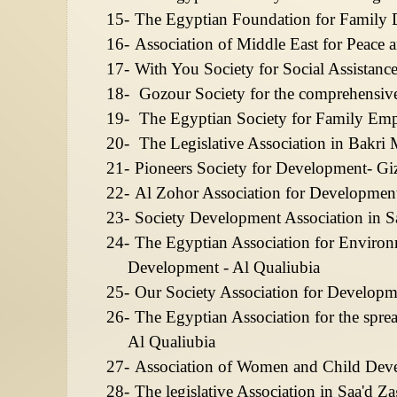
15-
The Egyptian Foundation for Family 
16-
Association of Middle East for Peace
17-
With You Society for Social Assistanc
18-
Gozour Society for the comprehensi
19-
The Egyptian Society for Family Em
20-
The Legislative Association in Bakri 
21-
Pioneers Society for Development- Gi
22-
Al Zohor Association for Development
23-
Society Development Association in Sa
24-
The Egyptian Association for Enviro
Development - Al Qualiubia
25-
Our Society Association for Develop
26-
The Egyptian Association for the spre
Al Qualiubia
27-
Association of Women and Child Deve
28-
The legislative Association in Saa'd Z