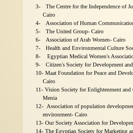
3-
The Centre for the Independence of J
Cairo
4-
Association of Human Communication
5-
The United Group- Cairo
6-
Association of Arab Women- Cairo
7-
Health and Environmental Culture Soc
8-
Egyptian Medical Women's Associati
9-
Citizen's Society for Development an
10-
Maat Foundation for Peace and Deve
Cairo
11-
Vision Society for Enlightenment an
Menia
12-
Association of population development
environment- Cairo
13-
Our Society Association for Develop
14-
The Egyptian Society for Marketing 