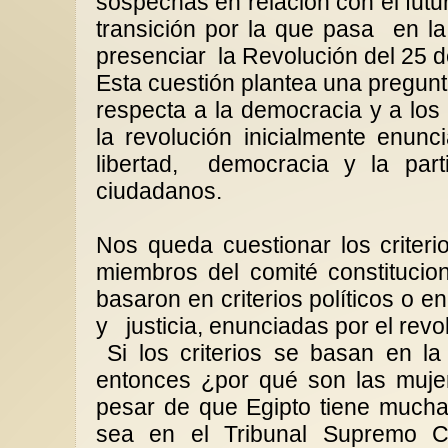
sospechas en relación con el futur
transición por la que pasa
en l
presenciar
la Revolución del 25 d
Esta cuestión plantea una pregun
respecta a la democracia y a los 
Los talibanes prohíbe
El peligro de postergar y de dar
escritos por mujeres e
la revolución inicialmente enunc
todo por sentado
universidades afganas
libertad,
democracia y la part
Lecciones de vida.En la
El gobierno talibán ha
ciudadanos.
cotidianidad de la vida diaria
sistema de enseñan
algunas personas casi sin pensar
universitaria en Afga
o...
libros...
Nos queda cuestionar los criteri
miembros del comité constitucion
basaron en criterios políticos o e
y
justicia, enunciadas por el rev
Si los criterios se basan en la 
entonces ¿por qué son las mujer
pesar de que Egipto tiene mucha
sea en el Tribunal Supremo Co