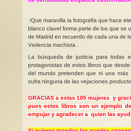
!Que maravilla la fotografía que hace e
blanco clavel forma parte de los que se 
Un punto de inflexión
de Madrid en recuerdo de cada una de l
negociaciones multila
Violencia machista .
los derechos de las m
La CSW70, celebrad
La búsqueda de justicia para todas es
de este año, puso de
una creciente polariz
protagonistas de estos libros que desde 
del mundo pretenden que ni una más 
sufra ninguna de las vejaciones producto
GRACIAS a estas 105 mujeres y gracia
pues estos libros son un ejemplo d
empujar y agradecer a quien las ayudó
Si quieres tenerlos los puedes consegu