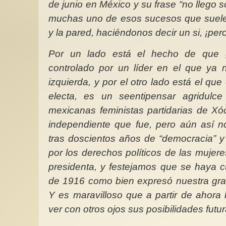
de junio en México y su frase “no llego s
muchas uno de esos sucesos que suele
y la pared, haciéndonos decir un si, ¡pe
Por un lado está el hecho de que g
Reflexiones y confide
controlado por un líder en el que y
feminista veterana
izquierda, y por el otro lado está el qu
Querida compañera d
electa, es un seentipensar agridul
cuándo fue que el fe
a tu puerta despertan
mexicanas feministas partidarias de Xó
intuitiva...
independiente que fue, pero aún así 
tras doscientos años de “democracia” y
por los derechos políticos de las mujer
presidenta, y festejamos que se haya c
de 1916 como bien expresó nuestra gra
Y es maravilloso que a partir de ahora
ver con otros ojos sus posibilidades futur