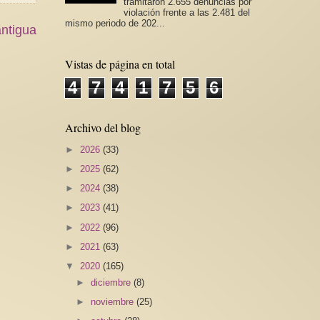
tramitaron 2.655 denuncias por
violación frente a las 2.481 del
mismo periodo de 202...
ntigua
Vistas de página en total
4
7
4
1
7
5
6
Archivo del blog
►
2026
(33)
►
2025
(62)
►
2024
(38)
►
2023
(41)
►
2022
(96)
►
2021
(63)
▼
2020
(165)
►
diciembre
(8)
►
noviembre
(25)