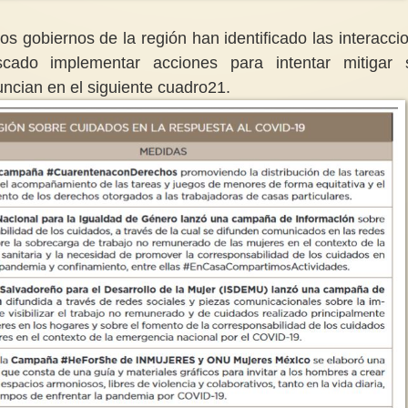
 gobiernos de la región han identificado las interacci
cado implementar acciones para intentar mitigar
cian en el siguiente cuadro21.
Cuidado con los disr
Octubre: un mes de lucha y
hormonales
esperanza femenina
Los disruptores ho
Octubre nos invita individual y
cosméticos son sus
colectivamente a mirar hacia
químicas como para
adentro y hacia afuera, a...
ftalatos y...