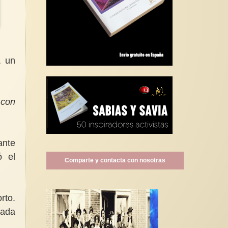
, un
 con
ante
ó el
Comparte y contacta con nosotras
rto.
ada