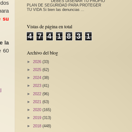
DEBES DISEÑAR TU PROPIO
 dos
PLAN DE SEGURIDAD PARA PROTEGER
TU VIDA Si bien las denuncias ...
para
e su
Vistas de página en total
4
7
4
1
8
3
1
e la
e 60
Archivo del blog
►
2026
(33)
►
2025
(62)
►
2024
(38)
►
2023
(41)
l
►
2022
(96)
►
2021
(63)
►
2020
(165)
►
2019
(313)
►
2018
(448)