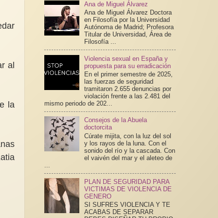
Ana de Miguel Álvarez
Ana de Miguel Álvarez Doctora
en Filosofía por la Universidad
edar
Autónoma de Madrid; Profesora
Titular de Universidad, Área de
Filosofía ...
Violencia sexual en España y
r al
propuesta para su erradicación
En el primer semestre de 2025,
las fuerzas de seguridad
tramitaron 2.655 denuncias por
violación frente a las 2.481 del
e la
mismo periodo de 202...
Consejos de la Abuela
doctorcita
Cúrate mijita, con la luz del sol
anas
y los rayos de la luna. Con el
sonido del río y la cascada. Con
atia
el vaivén del mar y el aleteo de
...
PLAN DE SEGURIDAD PARA
VICTIMAS DE VIOLENCIA DE
GENERO
SI SUFRES VIOLENCIA Y TE
ACABAS DE SEPARAR