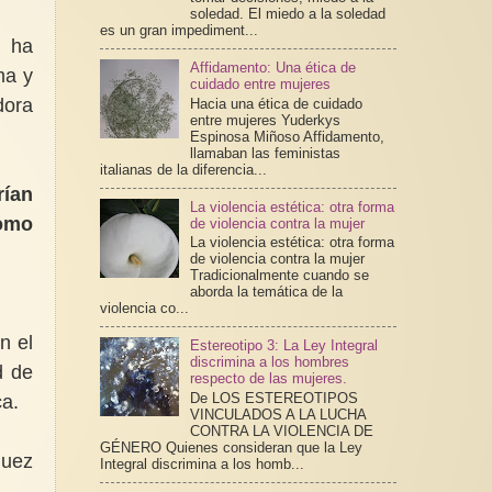
soledad. El miedo a la soledad
es un gran impediment...
, ha
Affidamento: Una ética de
ma y
cuidado entre mujeres
dora
Hacia una ética de cuidado
entre mujeres Yuderkys
Espinosa Miñoso Affidamento,
llamaban las feministas
italianas de la diferencia...
rían
La violencia estética: otra forma
como
de violencia contra la mujer
La violencia estética: otra forma
de violencia contra la mujer
Tradicionalmente cuando se
aborda la temática de la
violencia co...
n el
Estereotipo 3: La Ley Integral
discrimina a los hombres
d de
respecto de las mujeres.
De LOS ESTEREOTIPOS
ca.
VINCULADOS A LA LUCHA
CONTRA LA VIOLENCIA DE
GÉNERO Quienes consideran que la Ley
quez
Integral discrimina a los homb...