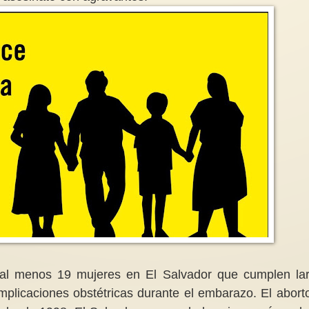
Necesitamos la aprobación de la
Ley Orgánica Abolicionista del
Aprender de un femin
Sistema Prostitucional ( LOASP)
internacionalista 2/3
Duele encontrarse en el entorno de
Mujeres de WILPF
la puerta de diversos hoteles
Magallón[1]Vivimos
estas tarjetas que venden
una crisis que es
mujeres....
multidimensional: no
al menos 19 mujeres en El Salvador que cumplen la
mplicaciones obstétricas durante el embarazo. El abort