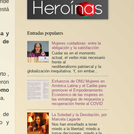
onde
está
Entradas populares
sa y
s de
Mujeres cuidadoras: entre la
obligación y la satisfacción
Cuidar es en el momento
actual, el verbo más necesario
frente al
neoliberalismo patriarcal y la
globalización inequitativa. Y, sin embar...
to ,
eron
Esfuerzos de ONU Mujeres en
América Latina y el Caribe para
omo
promover el Empoderamiento
Económico de las mujeres en
a.
las estrategias de respuesta y
recuperación frente al COVID
e de
La Soledad y la Desolación, por
Marcela Lagarde
ro y
Nos han enseñado a tener
miedo a la libertad; miedo a
tomar decisiones, miedo a la