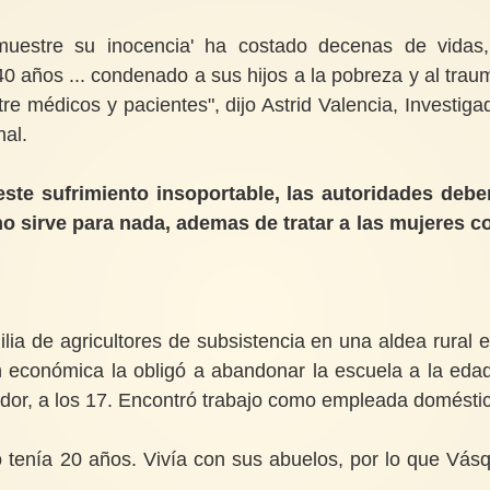
muestre su inocencia' ha costado decenas de vidas
0 años ... condenado a sus hijos a la pobreza y al trau
e médicos y pacientes", dijo Astrid Valencia, Investiga
nal.
este sufrimiento insoportable, las autoridades debe
 no sirve para nada, ademas de tratar a las mujeres 
lia de agricultores de subsistencia en una aldea rural e
ón económica la obligó a abandonar la escuela a la eda
ador, a los 17. Encontró trabajo como empleada domésti
o tenía 20 años. Vivía con sus abuelos, por lo que Vás