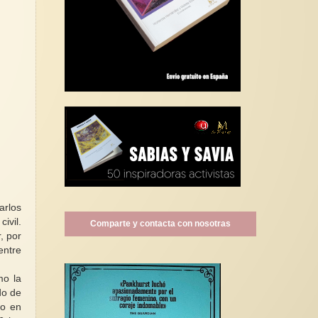
arlos
ivil.
Comparte y contacta con nosotras
, por
entre
mo la
do de
io en