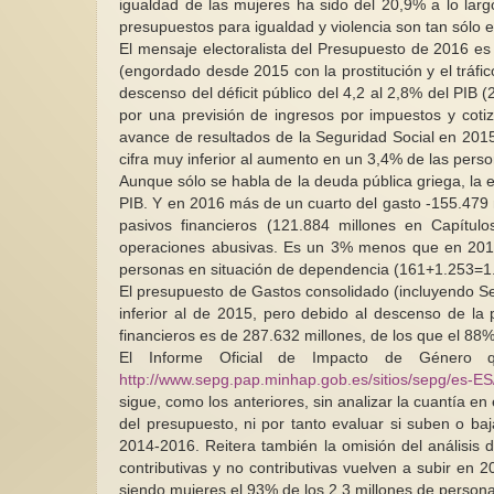
igualdad de las mujeres ha sido del 20,9% a lo larg
presupuestos para igualdad y violencia son tan sólo e
El mensaje electoralista del Presupuesto de 2016 
(engordado desde 2015 con la prostitución y el tráf
descenso del déficit público del 4,2 al 2,8% del PIB 
por una previsión de ingresos por impuestos y cotiz
avance de resultados de la Seguridad Social en 2015 
cifra muy inferior al aumento en un 3,4% de las person
Aunque sólo se habla de la deuda pública griega, la 
PIB. Y en 2016 más de un cuarto del gasto -155.479 m
pasivos financieros (121.884 millones en Capítul
operaciones abusivas. Es un 3% menos que en 2015,
personas en situación de dependencia (161+1.253=1.
El presupuesto de Gastos consolidado (incluyendo Se
inferior al de 2015, pero debido al descenso de la
financieros es de 287.632 millones, de los que el 88%
El Informe Oficial de Impacto de Género
http://www.sepg.pap.minhap.gob.es/sitios/sepg/es-
sigue, como los anteriores, sin analizar la cuantía e
del presupuesto, ni por tanto evaluar si suben o baj
2014-2016. Reitera también la omisión del análisis 
contributivas y no contributivas vuelven a subir en 
siendo mujeres el 93% de los 2,3 millones de persona