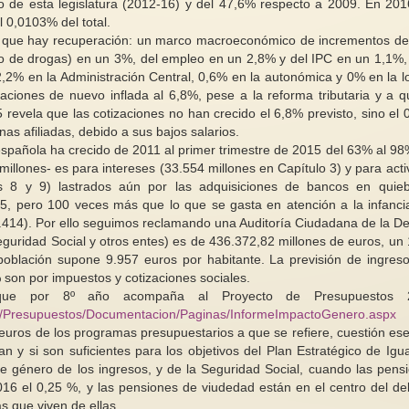
o de esta legislatura (2012-16) y del 47,6% respecto a 2009. En 201
l 0,0103% del total.
es que hay recuperación: un marco macroeconómico de incrementos de
ico de drogas) en un 3%, del empleo en un 2,8% y del IPC en un 1,1%,
(2,2% en la Administración Central, 0,6% en la autonómica y 0% en la lo
aciones de nuevo inflada al 6,8%, pese a la reforma tributaria y a q
“Un sólo ojo es sufic
revela que las cotizaciones no han crecido el 6,8% previsto, sino el 
Situación de la mujer en el
ver”: así de grave la 
as afiliadas, debido a sus bajos salarios.
mercado laboral
mujeres y niñas en A
española ha crecido de 2011 al primer trimestre de 2015 del 63% al 98
illones- es para intereses (33.554 millones en Capítulo 3) y para acti
Las mujeres siguen estando
La situación de vida
infrarrepresentadas en el mercado
mujeres y niñas en A
os 8 y 9) lastrados aún por las adquisiciones de bancos en quie
laboral. En 2021, el 67,7 % de...
el regreso de los tal
 pero 100 veces más que lo que se gasta en atención a la infanci
414). Por ello seguimos reclamando una Auditoría Ciudadana de la D
guridad Social y otros entes) es de 436.372,82 millones de euros, un
 población supone 9.957 euros por habitante. La previsión de ingres
 son por impuestos y cotizaciones sociales.
 que por 8º año acompaña al Proyecto de Presupuestos 
ES/Presupuestos/Documentacion/Paginas/InformeImpactoGenero.aspx
n euros de los programas presupuestarios a que se refiere, cuestión ese
an y si son suficientes para los objetivos del Plan Estratégico de Igu
de género de los ingresos, y de la Seguridad Social, cuando las pens
2016 el 0,25 %, y las pensiones de viudedad están en el centro del de
s que viven de ellas.