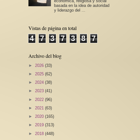
económica, religiosa y social
basada en la idea de autoridad
y liderazgo del ...
Vistas de página en total
4
7
3
7
3
8
7
Archivo del blog
►
2026
(33)
►
2025
(62)
►
2024
(38)
►
2023
(41)
►
2022
(96)
►
2021
(63)
►
2020
(165)
►
2019
(313)
►
2018
(448)