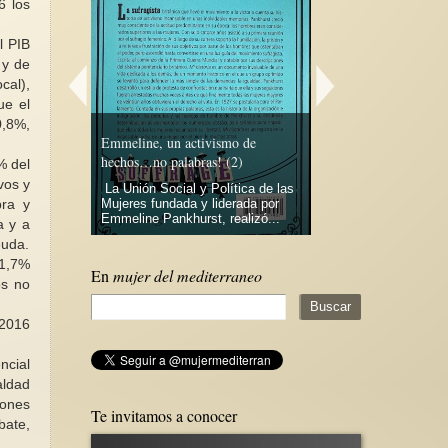
6 los
l PIB
 y de
cal),
ue el
iente para
0,8%,
situación de
Emmeline, un activismo de
En el 25N: análisis de 
fganistán
hechos…no palabras! (2)
más allá de la ficción
% del
vos y
 de las
La Unión Social y Política de las
El cuento de la criada
fganistán tras
Mujeres fundada y liderada por
magistral y premonito
bra y
ibanes en...
Emmeline Pankhurst, realizó...
Margaret Atwood en 19
a y a
euda.
 1,7%
En
mujer del mediterraneo
os no
2016
ncial
aldad
iones
Te invitamos a conocer
bate,