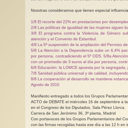
Nosotras consideramos que tienen especial influencia
1/8 El recorte del 22% en prestaciones por desempleo
2/8 Las políticas de igualdad de las mujeres siguen
3/8 El programa contra la Violencia de Género sub
atención y el Convenio de Estambul.
4/8 La 5ª suspensión de la ampliación del Permiso de
5/8 La Atención a la Dependencia sube un 6,4% par
por persona, contradiciendo el 5º ODS. 5/8a Atenci
con un promedio de 3 euros al día por persona, cont
6/8 Educación: la LOMCE apuesta por la segregada, per
7/8 Sanidad pública universal y de calidad, incluyend
8/8 La cooperación al desarrollo se mantiene estancad
Agosto de 2015
Manifiesto entregado a todos los Grupos Parlamentar
ACTO de DEBATE el miércoles 16 de septiembre a las
en el Congreso de los Diputados, Sala Pérez Llorca.
Carrera de San Jerónimo 36, 3ª planta, Madrid
Con portavoces de los Grupos Parlamentarios del Con
con las firmas recogidas hasta ese día a las 12 h 