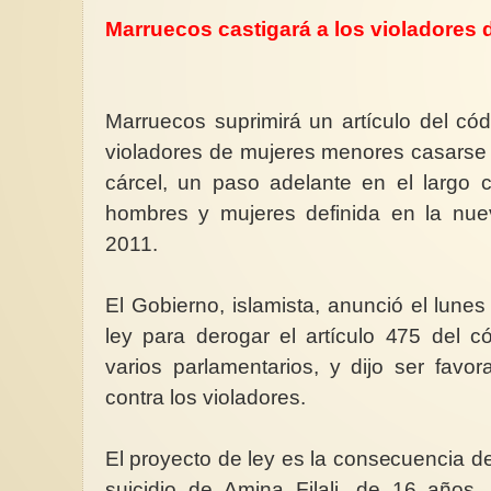
Marruecos castigará a los violadores
Marruecos suprimirá un artículo del có
Penosa situación de las mujeres en
violadores de mujeres menores casarse c
Alemania frente a la violencia
Conociendo el cuerpo
machista
3/3
cárcel, un paso adelante en el largo 
En el años 2024 La Oficina
Por qué los hombres
hombres y mujeres definida en la nuev
Federal de Policía Criminal de
mito 1 . Preferencia p
Alemania (BKA) reportó ...
penetración sexual . E
2011.
El Gobierno, islamista, anunció el lune
ley para derogar el artículo 475 del c
varios parlamentarios, y dijo ser favo
contra los violadores.
El proyecto de ley es la consecuencia de
suicidio de Amina Filali, de 16 años,