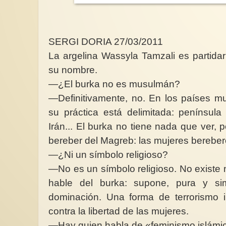
SERGI DORIA 27/03/2011
La argelina Wassyla Tamzali es partidar
Penosa situación de l
su nombre.
Alemania frente a la 
machista
—¿El burka no es musulmán?
En el años 2024 La 
—Definitivamente, no. En los países m
Federal de Policía Cr
Alemania (BKA) repor
su práctica está delimitada: península
Irán... El burka no tiene nada que ver, 
bereber del Magreb: las mujeres berebere
—¿Ni un símbolo religioso?
—No es un símbolo religioso. No existe
hable del burka: supone, pura y si
dominación. Una forma de terrorismo in
contra la libertad de las mujeres.
—Hay quien habla de «feminismo islámi